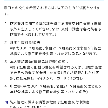
窓口での交付を希望される方は、以下のものが必要となりま
す。
防火管理に関する講習課程修了証明書交付申請書 (※欄
以外を記入してください。なお、交付申請書は各消防署予
防課でもお渡ししています。)
証明手数料350円
*平成30年7月豪雨、令和2年7月豪雨又は令和6年能登
地震により修了証を紛失等された方は免除となります。
本人確認書類(運転免許証等)の写し
*修了証明書に旧姓の併記を希望される方は、旧姓が確認
できる公的機関が発行した文書（旧姓が記載された住民
票、運転免許証、マイナンバーカード等）の写し
申立書(平成30年7月豪雨、令和2年7月豪雨又は令和6
年能登地震により修了証を紛失等された方のみ)
防火管理に関する講習課程修了証明書交付申請書
（Word 47.5KB）