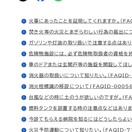
火事にあったことを証明してくれますか。（FAQI
焚き火等の火災とまぎらわしい行為の届出について
ガソリンや灯油の取り扱いで注意する点はあります
危険物施設には、必ず危険物取扱者の資格を持っ
車のドアまたは玄関戸等の施錠を開錠してほしい。
消火器の取扱いについて知りたい。（FAQID-7
消火栓標識の移設について(FAQID-00056
台風などの時に土のうが欲しいのですが。(FAQ
燃料タンクを設置する時の注意点などはありますか
今診てもらえる病院を知るにはどうしたらよいか（
火災予防運動について知りたい。（FAQID-71