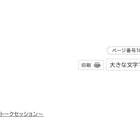
ページ番号
1
大きな文字
印刷
トークセッション～