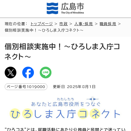
現在の位置：
トップページ
>
市政
>
人事・採用
>
職員採用
>
個別相談実施中！～ひろしま入庁コネクト～
個別相談実施中！～ひろしま入庁コ
ネクト～
ページ番号
1019000
更新日
2025
年8月1日
"ひろコネ"とは、就職活動にあたり公務員と民間とで迷ってい