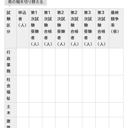
表の幅を切り替える
試
申込
第1
第1
第2
第2
第3
第3
最終
験
者
次試
次試
次試
次試
次試
次試
競争
区
（人）
験
験
験
験
験
験
率
分
受験
合格
受験
合格
受験
合格
（倍）
者
者
者
者
者
者
（人）
（人）
（人）
（人）
（人）
（人）
行
政
事
務
社
会
福
祉
土
木
建
築