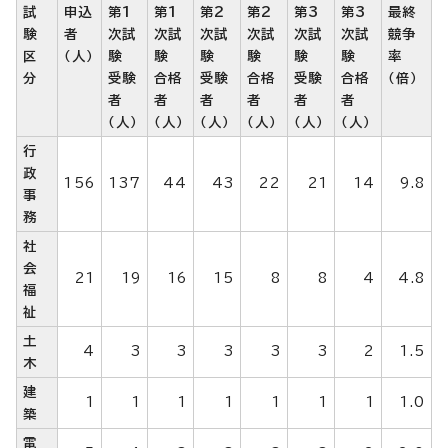
試
申込
第1
第1
第2
第2
第3
第3
最終
験
者
次試
次試
次試
次試
次試
次試
競争
区
（人）
験
験
験
験
験
験
率
分
受験
合格
受験
合格
受験
合格
（倍）
者
者
者
者
者
者
（人）
（人）
（人）
（人）
（人）
（人）
行
政
156
137
44
43
22
21
14
9.8
事
務
社
会
21
19
16
15
8
8
4
4.8
福
祉
土
4
3
3
3
3
3
2
1.5
木
建
1
1
1
1
1
1
1
1.0
築
電