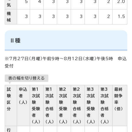
5
4
3
3
3
3
2
2.0
気
機
3
3
3
3
3
3
2
1.5
械
Ⅱ種
※7月27日（月曜）午前9時～8月12日（水曜）午後5時 申込
受付
表の幅を切り替える
試
申込
第1
第1
第2
第2
第3
第3
最終
験
者
次試
次試
次試
次試
次試
次試
競争
区
（人）
験
験
験
験
験
験
率
分
受験
合格
受験
合格
受験
合格
（倍）
者
者
者
者
者
者
（人）
（人）
（人）
（人）
（人）
（人）
行