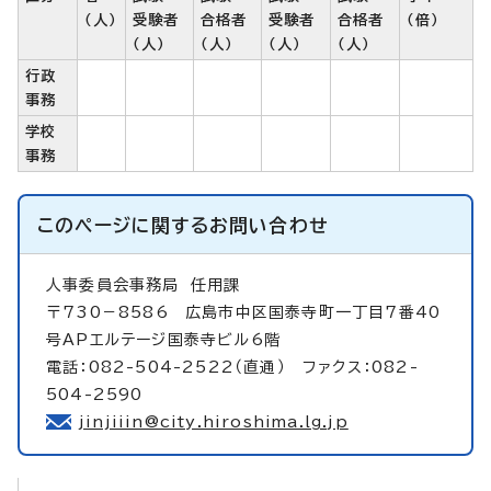
（人）
受験者
合格者
受験者
合格者
（倍）
（人）
（人）
（人）
（人）
行政
事務
学校
事務
このページに関する
お問い合わせ
人事委員会事務局
任用課
〒730－8586 広島市中区国泰寺町一丁目7番40
号APエルテージ国泰寺ビル6階
電話：082-504-2522（直通） ファクス：082-
504-2590
jinjiiin@city.hiroshima.lg.jp