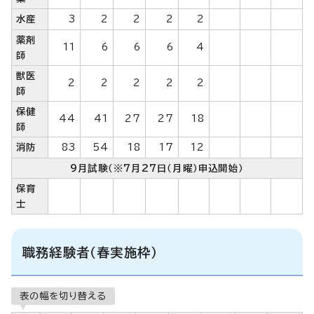
水産
3
2
2
2
2
薬剤
11
6
6
6
4
師
獣医
2
2
2
2
2
師
保健
44
41
27
27
18
師
消防
83
54
18
17
12
9月試験（※7月27日（月曜）申込開始）
保育
士
職務経験者（春実施枠）
表の幅を切り替える