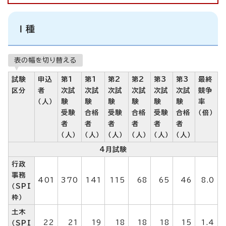
Ⅰ種
表の幅を切り替える
試験
申込
第1
第1
第2
第2
第3
第3
最終
区分
者
次試
次試
次試
次試
次試
次試
競争
（人）
験
験
験
験
験
験
率
受験
合格
受験
合格
受験
合格
（倍）
者
者
者
者
者
者
（人）
（人）
（人）
（人）
（人）
（人）
4月試験
行政
事務
401
370
141
115
68
65
46
8.0
（SPI
枠）
土木
22
21
19
18
18
18
15
1.4
（SPI