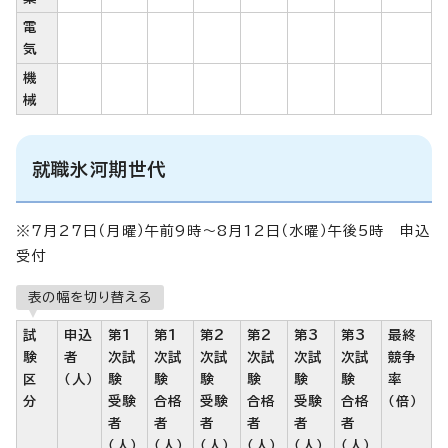
電
気
機
械
就職氷河期世代
※7月27日（月曜）午前9時～8月12日（水曜）午後5時 申込
受付
表の幅を切り替える
試
申込
第1
第1
第2
第2
第3
第3
最終
験
者
次試
次試
次試
次試
次試
次試
競争
区
（人）
験
験
験
験
験
験
率
分
受験
合格
受験
合格
受験
合格
（倍）
者
者
者
者
者
者
（人）
（人）
（人）
（人）
（人）
（人）