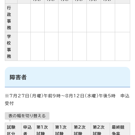
行
政
事
務
学
校
事
務
障害者
※7月27日（月曜）午前9時～8月12日（水曜）午後5時 申込
受付
表の幅を切り替える
試験
申込
第1次
第1次
第2次
第2次
最終競
区分
者
試験
試験
試験
試験
争率