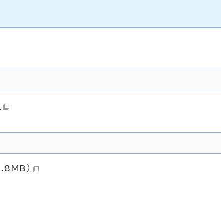
）
.8MB）