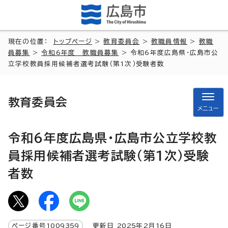
現在の位置：
トップページ
>
教育委員会
>
教職員情報
>
教職
員募集
>
令和6年度 教職員募集
> 令和6年度広島県・広島市公
立学校教員採用候補者選考試験（第1次）受験者数
教育委員会
メニュー
令和6年度広島県・広島市公立学校教
員採用候補者選考試験（第1次）受験
者数
ページ番号
1009359
更新日
2025
年2月
16
日