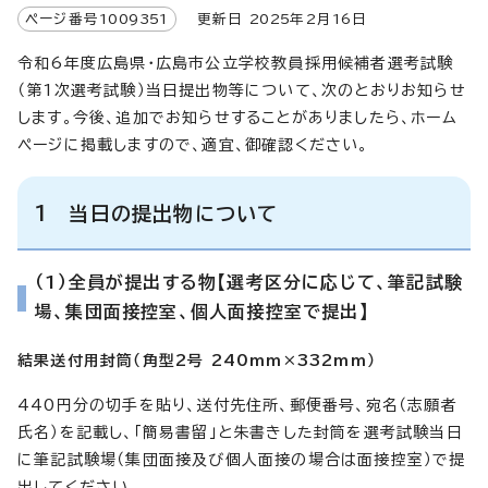
ページ番号
1009351
更新日
2025
年2月
16
日
令和6年度広島県・広島市公立学校教員採用候補者選考試験
（第1次選考試験）当日提出物等について、次のとおりお知らせ
します。今後、追加でお知らせすることがありましたら、ホーム
ページに掲載しますので、適宜、御確認ください。
1 当日の提出物について
（1）全員が提出する物【選考区分に応じて、筆記試験
場、集団面接控室、個人面接控室で提出】
結果送付用封筒（角型2号 240mm×332mm）
440円分の切手を貼り、送付先住所、郵便番号、宛名（志願者
氏名）を記載し、「簡易書留」と朱書きした封筒を選考試験当日
に筆記試験場（集団面接及び個人面接の場合は面接控室）で提
出してください。