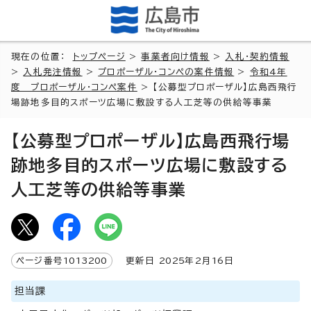
現在の位置：
トップページ
>
事業者向け情報
>
入札・契約情報
>
入札発注情報
>
プロポーザル・コンペの案件情報
>
令和4年
度 プロポーザル・コンペ案件
> 【公募型プロポーザル】広島西飛行
場跡地多目的スポーツ広場に敷設する人工芝等の供給等事業
【公募型プロポーザル】広島西飛行場
跡地多目的スポーツ広場に敷設する
人工芝等の供給等事業
ページ番号
1013200
更新日
2025
年2月
16
日
担当課