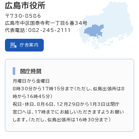
広島市役所
〒730-8586
広島市中区国泰寺町一丁目6番34号
代表電話：082-245-2111
庁舎案内
開庁時間
月曜日から金曜日
8時30分から17時15分まで（ただし、似島出張所は8
時から16時45分）
祝日・休日、8月6日、12月29日から1月3日は閉庁
窓口へは、17時までにお越しいただきますようお願い
します。（ただし、似島出張所は16時30分まで）