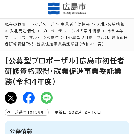
現在の位置：
トップページ
>
事業者向け情報
>
入札・契約情報
>
入札発注情報
>
プロポーザル・コンペの案件情報
>
令和4年
度 プロポーザル・コンペ案件
> 【公募型プロポーザル】広島市初任
者研修資格取得・就業促進事業委託業務（令和4年度）
【公募型プロポーザル】広島市初任者
研修資格取得・就業促進事業委託業
務（令和4年度）
ページ番号
1013994
更新日
2025
年2月
16
日
公募情報