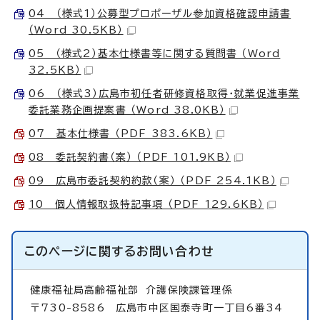
04 （様式1）公募型プロポーザル参加資格確認申請書
（Word 30.5KB）
05 （様式2）基本仕様書等に関する質問書 （Word
32.5KB）
06 （様式3）広島市初任者研修資格取得・就業促進事業
委託業務企画提案書 （Word 38.0KB）
07 基本仕様書 （PDF 383.6KB）
08 委託契約書（案） （PDF 101.9KB）
09 広島市委託契約約款（案） （PDF 254.1KB）
10 個人情報取扱特記事項 （PDF 129.6KB）
このページに関する
お問い合わせ
健康福祉局高齢福祉部
介護保険課管理係
〒730-8586 広島市中区国泰寺町一丁目6番34