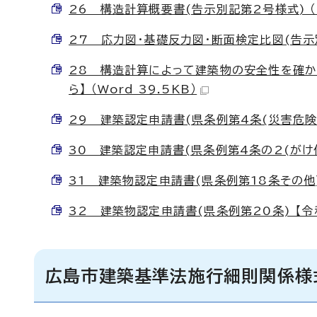
26 構造計算概要書(告示別記第2号様式) （Wo
27 応力図・基礎反力図・断面検定比図(告示別記第
28 構造計算によって建築物の安全性を確か
ら】 （Word 39.5KB）
29 建築認定申請書(県条例第4条(災害危険区域)
30 建築認定申請書(県条例第4条の2(がけ付近
31 建築物認定申請書(県条例第18条その他)【
32 建築物認定申請書(県条例第20条) 【令和3
広島市建築基準法施行細則関係様