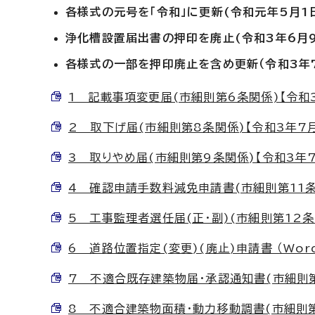
各様式の元号を「令和」に更新(令和元年5月1
浄化槽設置届出書の押印を廃止(令和3年6月9
各様式の一部を押印廃止を含め更新（令和3年7
1 記載事項変更届(市細則第6条関係)【令和3年
2 取下げ届(市細則第8条関係)【令和3年7月1日
3 取りやめ届(市細則第9条関係)【令和3年7月1
4 確認申請手数料減免申請書(市細則第11条関係
5 工事監理者選任届(正・副)(市細則第12条関係
6 道路位置指定(変更)(廃止)申請書 （Word
7 不適合既存建築物届・承認通知書(市細則第33
8 不適合建築物面積・動力移動調書(市細則第33