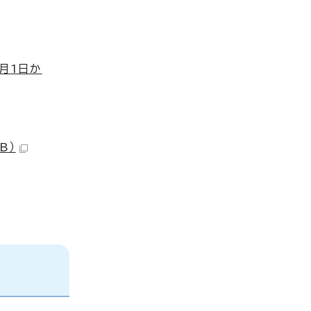
月1日か
B）