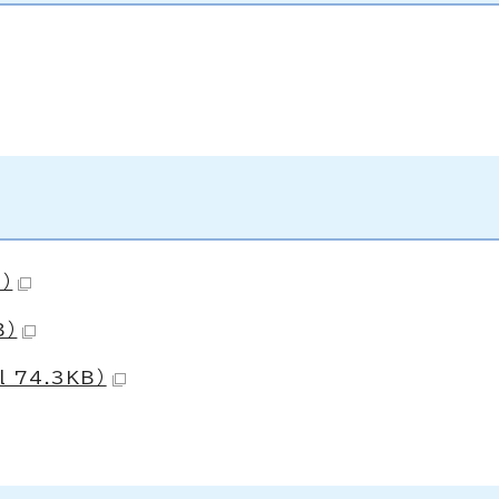
。
）
B）
 74.3KB）