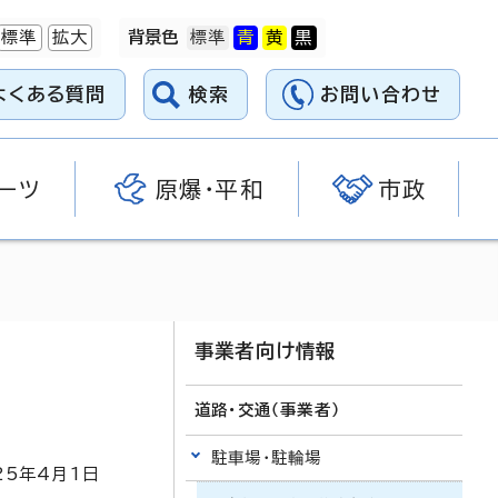
標準
拡大
背景色
よくある質問
検索
お問い合わせ
ーツ
原爆・平和
市政
事業者向け情報
道路・交通（事業者）
駐車場・駐輪場
25
年4月1日