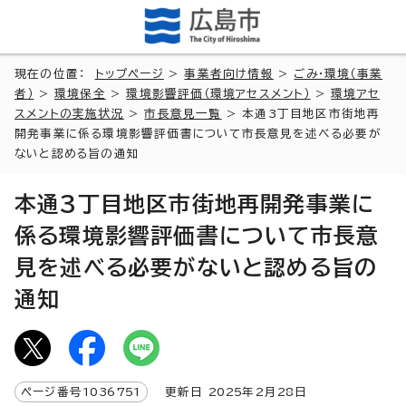
現在の位置：
トップページ
>
事業者向け情報
>
ごみ・環境（事業
者）
>
環境保全
>
環境影響評価（環境アセスメント）
>
環境アセ
スメントの実施状況
>
市長意見一覧
> 本通3丁目地区市街地再
開発事業に係る環境影響評価書について市長意見を述べる必要が
ないと認める旨の通知
本通3丁目地区市街地再開発事業に
係る環境影響評価書について市長意
見を述べる必要がないと認める旨の
通知
ページ番号
1036751
更新日
2025
年2月
28
日