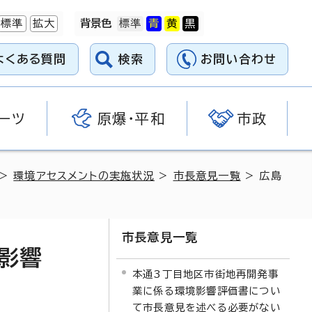
標準
拡大
背景色
よくある質問
検索
お問い合わせ
ーツ
原爆・平和
市政
>
環境アセスメントの実施状況
>
市長意見一覧
> 広島
市長意見一覧
影響
本通3丁目地区市街地再開発事
業に係る環境影響評価書につい
て市長意見を述べる必要がない