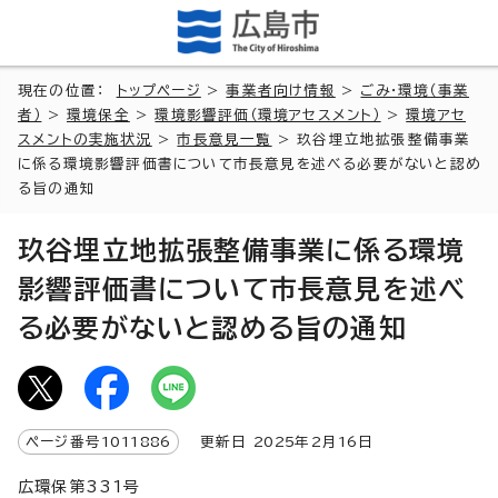
現在の位置：
トップページ
>
事業者向け情報
>
ごみ・環境（事業
者）
>
環境保全
>
環境影響評価（環境アセスメント）
>
環境アセ
スメントの実施状況
>
市長意見一覧
> 玖谷埋立地拡張整備事業
に係る環境影響評価書について市長意見を述べる必要がないと認め
る旨の通知
玖谷埋立地拡張整備事業に係る環境
影響評価書について市長意見を述べ
る必要がないと認める旨の通知
ページ番号
1011886
更新日
2025
年2月
16
日
広環保第331号