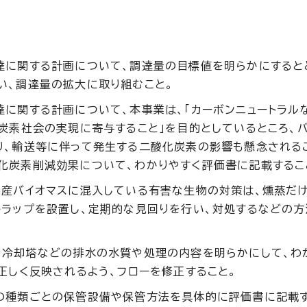
達に関する計画について、調達量の目標値を明らかにすると
い、調達量の拡大に取り組むこと。
に関する計画について、本事業は、「カーボンニュートラル
炭素社会の実現に寄与すること」を目的としているところ、
り、輸送等に伴って発生する二酸化炭素の影響も懸念される
化炭素削減効果について、わかりやすく評価書に記載するこ
外産バイオマスに混入している有害な生物の対策は、燻蒸だ
トラップを設置し、定期的な見回りを行い、対処するなどの方
や冷却塔などの排水の水質や処理の内容を明らかにして、わ
正しく反映されるよう、フローを修正すること。
の種類ごとの保管設備や保管方法を具体的に評価書に記載す