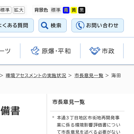
標準
拡大
背景色
よくある質問
検索
お問い合わせ
ーツ
原爆・平和
市政
>
環境アセスメントの実施状況
>
市長意見一覧
> 海田
市長意見一覧
準備書
本通3丁目地区市街地再開発事
業に係る環境影響評価書につい
て市長意見を述べる必要がない