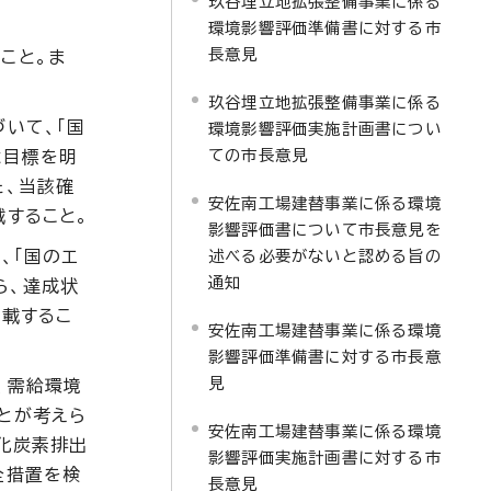
玖谷埋立地拡張整備事業に係る
環境影響評価準備書に対する市
長意見
こと。ま
玖谷埋立地拡張整備事業に係る
いて、「国
環境影響評価実施計画書につい
ての市長意見
は目標を明
た、当該確
安佐南工場建替事業に係る環境
すること。
影響評価書について市長意見を
、「国のエ
述べる必要がないと認める旨の
通知
ら、達成状
記載するこ
安佐南工場建替事業に係る環境
影響評価準備書に対する市長意
見
、需給環境
とが考えら
安佐南工場建替事業に係る環境
化炭素排出
影響評価実施計画書に対する市
全措置を検
長意見