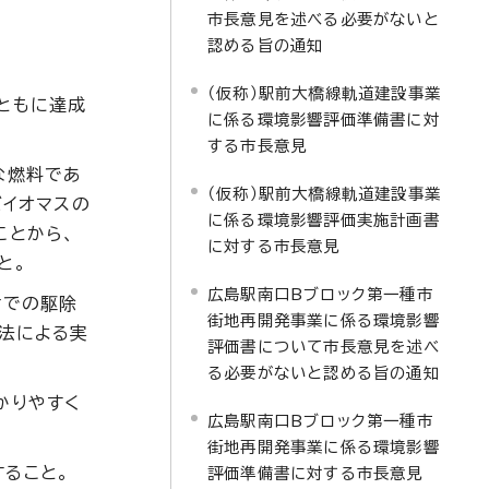
市長意見を述べる必要がないと
認める旨の通知
（仮称）駅前大橋線軌道建設事業
ともに達成
に係る環境影響評価準備書に対
する市長意見
な燃料であ
（仮称）駅前大橋線軌道建設事業
バイオマスの
に係る環境影響評価実施計画書
ことから、
に対する市長意見
と。
広島駅南口Bブロック第一種市
けでの駆除
街地再開発事業に係る環境影響
法による実
評価書について市長意見を述べ
る必要がないと認める旨の通知
かりやすく
広島駅南口Bブロック第一種市
街地再開発事業に係る環境影響
ること。
評価準備書に対する市長意見