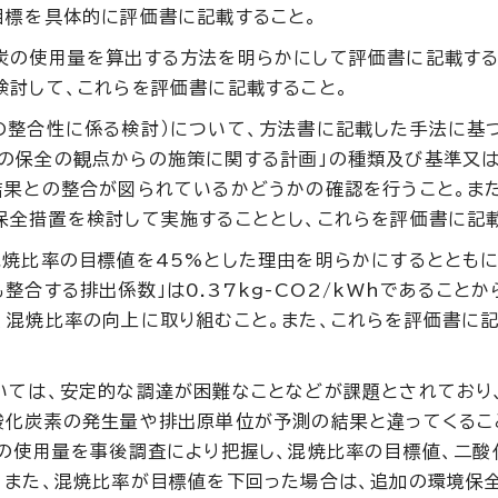
目標を具体的に評価書に記載すること。
炭の使用量を算出する方法を明らかにして評価書に記載する
検討して、これらを評価書に記載すること。
の整合性に係る検討）について、方法書に記載した手法に基づ
の保全の観点からの施策に関する計画」の種類及び基準又
結果との整合が図られているかどうかの確認を行うこと。ま
保全措置を検討して実施することとし、これらを評価書に記載
焼比率の目標値を45%とした理由を明らかにするとともに
合する排出係数」は0.37kg-CO2/kWhであることか
、混焼比率の向上に取り組むこと。また、これらを評価書に
いては、安定的な調達が困難なことなどが課題とされており
酸化炭素の発生量や排出原単位が予測の結果と違ってくるこ
料の使用量を事後調査により把握し、混焼比率の目標値、二酸
。また、混焼比率が目標値を下回った場合は、追加の環境保