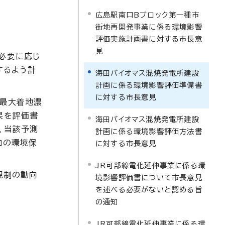
広島駅南口Bブロック第一種市
街地再開発事業に係る環境影響
評価実施計画書に対する市長意
見
必要に応じ
するよう計
海田バイオマス混焼発電所建設
計画に係る環境影響評価準備書
に対する市長意見
、最大着地濃
果を評価書
海田バイオマス混焼発電所建設
、当該予測
計画に係る環境影響評価方法書
加の環境保
に対する市長意見
JR可部線電化延伸事業に係る環
規制の動向
境影響評価書について市長意見
を述べる必要がないと認める旨
の通知
JR可部線電化延伸事業に係る環