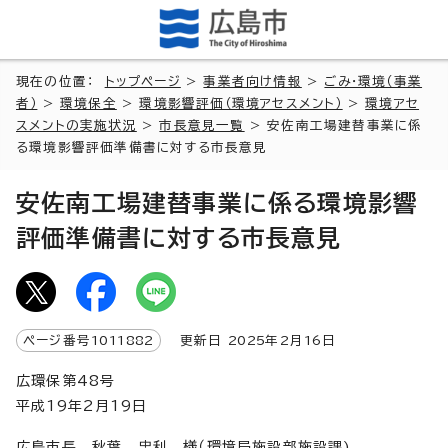
現在の位置：
トップページ
>
事業者向け情報
>
ごみ・環境（事業
者）
>
環境保全
>
環境影響評価（環境アセスメント）
>
環境アセ
スメントの実施状況
>
市長意見一覧
> 安佐南工場建替事業に係
る環境影響評価準備書に対する市長意見
安佐南工場建替事業に係る環境影響
評価準備書に対する市長意見
ページ番号
1011882
更新日
2025
年2月
16
日
広環保第48号
平成19年2月19日
広島市長 秋葉 忠利 様（環境局施設部施設課)