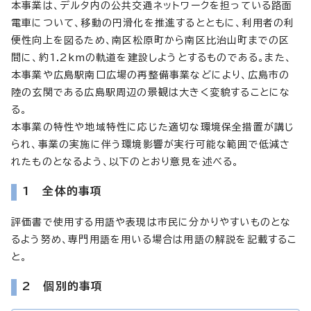
本事業は、デルタ内の公共交通ネットワークを担っている路面
電車について、移動の円滑化を推進するとともに、利用者の利
便性向上を図るため、南区松原町から南区比治山町までの区
間に、約1.2kmの軌道を建設しようとするものである。また、
本事業や広島駅南口広場の再整備事業などにより、広島市の
陸の玄関である広島駅周辺の景観は大きく変貌することにな
る。
本事業の特性や地域特性に応じた適切な環境保全措置が講じ
られ、事業の実施に伴う環境影響が実行可能な範囲で低減さ
れたものとなるよう、以下のとおり意見を述べる。
1 全体的事項
評価書で使用する用語や表現は市民に分かりやすいものとな
るよう努め、専門用語を用いる場合は用語の解説を記載するこ
と。
2 個別的事項