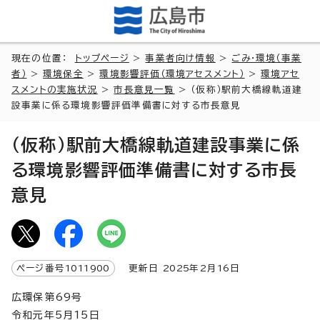
現在の位置：
トップページ
>
事業者向け情報
>
ごみ・環境（事業
者）
>
環境保全
>
環境影響評価（環境アセスメント）
>
環境アセ
スメントの実施状況
>
市長意見一覧
> （仮称）駅前大橋線軌道建
設事業に係る環境影響評価準備書に対する市長意見
（仮称）駅前大橋線軌道建設事業に係
る環境影響評価準備書に対する市長
意見
ページ番号
1011900
更新日
2025
年2月
16
日
広環保第69号
令和元年5月15日