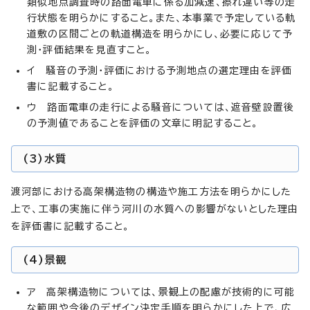
類似地点調査時の路面電車に係る加減速、擦れ違い等の走
行状態を明らかにすること。また、本事業で予定している軌
道敷の区間ごとの軌道構造を明らかにし、必要に応じて予
測・評価結果を見直すこと。
イ 騒音の予測・評価における予測地点の選定理由を評価
書に記載すること。
ウ 路面電車の走行による騒音については、遮音壁設置後
の予測値であることを評価の文章に明記すること。
(3)水質
渡河部における高架構造物の構造や施工方法を明らかにした
上で、工事の実施に伴う河川の水質への影響がないとした理由
を評価書に記載すること。
(4)景観
ア 高架構造物については、景観上の配慮が技術的に可能
な範囲や今後のデザイン決定手順を明らかにした上で、広