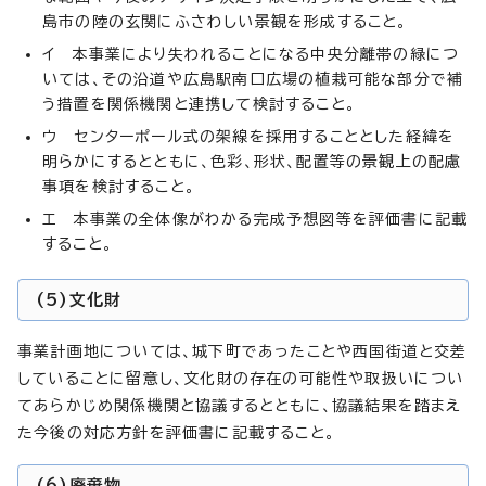
島市の陸の玄関にふさわしい景観を形成すること。
イ 本事業により失われることになる中央分離帯の緑につ
いては、その沿道や広島駅南口広場の植栽可能な部分で補
う措置を関係機関と連携して検討すること。
ウ センターポール式の架線を採用することとした経緯を
明らかにするとともに、色彩、形状、配置等の景観上の配慮
事項を検討すること。
エ 本事業の全体像がわかる完成予想図等を評価書に記載
すること。
(5)文化財
事業計画地については、城下町であったことや西国街道と交差
していることに留意し、文化財の存在の可能性や取扱いについ
てあらかじめ関係機関と協議するとともに、協議結果を踏まえ
た今後の対応方針を評価書に記載すること。
(6)廃棄物