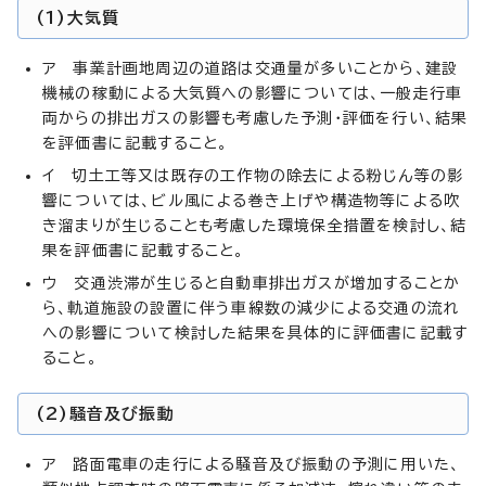
(1)大気質
ア 事業計画地周辺の道路は交通量が多いことから、建設
機械の稼動による大気質への影響については、一般走行車
両からの排出ガスの影響も考慮した予測・評価を行い、結果
を評価書に記載すること。
イ 切土工等又は既存の工作物の除去による粉じん等の影
響については、ビル風による巻き上げや構造物等による吹
き溜まりが生じることも考慮した環境保全措置を検討し、結
果を評価書に記載すること。
ウ 交通渋滞が生じると自動車排出ガスが増加することか
ら、軌道施設の設置に伴う車線数の減少による交通の流れ
への影響について検討した結果を具体的に評価書に記載す
ること。
(2)騒音及び振動
ア 路面電車の走行による騒音及び振動の予測に用いた、