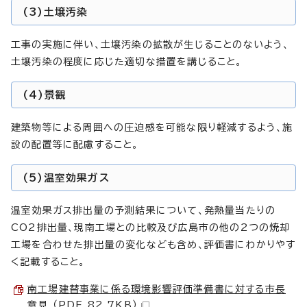
(3)土壌汚染
工事の実施に伴い、土壌汚染の拡散が生じることのないよう、
土壌汚染の程度に応じた適切な措置を講じること。
(4)景観
建築物等による周囲への圧迫感を可能な限り軽減するよう、施
設の配置等に配慮すること。
(5)温室効果ガス
温室効果ガス排出量の予測結果について、発熱量当たりの
CO2排出量、現南工場との比較及び広島市の他の2つの焼却
工場を合わせた排出量の変化なども含め、評価書にわかりやす
く記載すること。
南工場建替事業に係る環境影響評価準備書に対する市長
意見 （PDF 82.7KB）