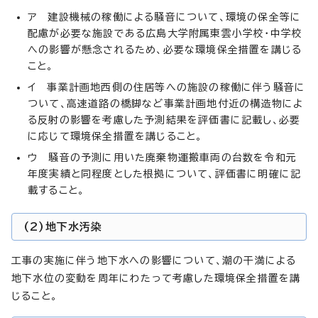
ア 建設機械の稼働による騒音について、環境の保全等に
配慮が必要な施設である広島大学附属東雲小学校・中学校
への影響が懸念されるため、必要な環境保全措置を講じる
こと。
イ 事業計画地西側の住居等への施設の稼働に伴う騒音に
ついて、高速道路の橋脚など事業計画地付近の構造物によ
る反射の影響を考慮した予測結果を評価書に記載し、必要
に応じて環境保全措置を講じること。
ウ 騒音の予測に用いた廃棄物運搬車両の台数を令和元
年度実績と同程度とした根拠について、評価書に明確に記
載すること。
(2)地下水汚染
工事の実施に伴う地下水への影響について、潮の干満による
地下水位の変動を周年にわたって考慮した環境保全措置を講
じること。