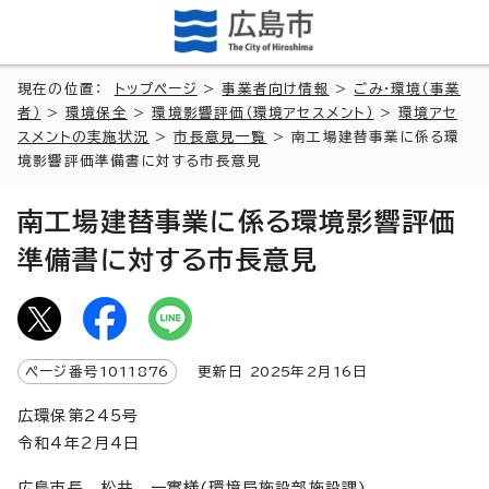
現在の位置：
トップページ
>
事業者向け情報
>
ごみ・環境（事業
者）
>
環境保全
>
環境影響評価（環境アセスメント）
>
環境アセ
スメントの実施状況
>
市長意見一覧
> 南工場建替事業に係る環
境影響評価準備書に対する市長意見
南工場建替事業に係る環境影響評価
準備書に対する市長意見
ページ番号
1011876
更新日
2025
年2月
16
日
広環保第245号
令和4年2月4日
広島市長 松井 一實様(環境局施設部施設課)