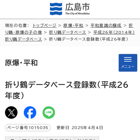
現在の位置：
トップページ
>
原爆・平和
>
平和意識の醸成
>
折
り鶴・原爆の子の像
>
折り鶴データベース
>
平成26年（2014年）
折り鶴データベース
> 折り鶴データベース登録数（平成26年度）
原爆・平和
メニュー
折り鶴データベース登録数（平成26
年度）
ページ番号
1015035
更新日
2025
年4月4日