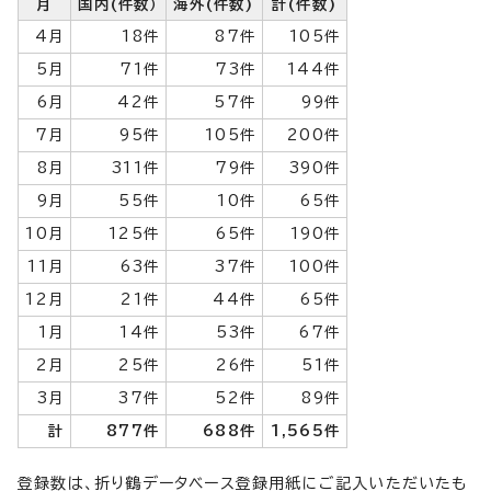
月
国内(件数）
海外(件数)
計(件数)
4月
18件
87件
105件
5月
71件
73件
144件
6月
42件
57件
99件
7月
95件
105件
200件
8月
311件
79件
390件
9月
55件
10件
65件
10月
125件
65件
190件
11月
63件
37件
100件
12月
21件
44件
65件
1月
14件
53件
67件
2月
25件
26件
51件
3月
37件
52件
89件
計
877件
688件
1,565件
登録数は、折り鶴データベース登録用紙にご記入いただいたも