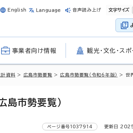
English
音声読み上げ
文字サイズ
Language
事業者向け情報
観光・文化・スポ
統計資料
>
広島市勢要覧
>
広島市勢要覧（令和6年版）
> 世
広島市勢要覧）
ページ番号
1037914
更新日
202