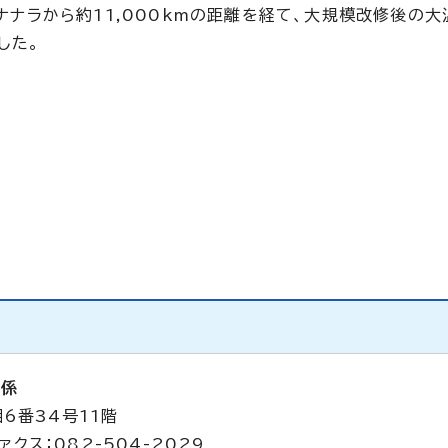
カナナラから約11,000kmの距離を経て、大規模改修後の
した。
析係
6番34号11階
ァクス：082-504-2029