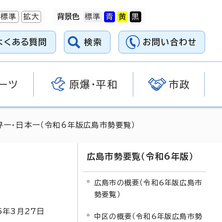
標準
拡大
背景色
よくある質問
検索
お問い合わせ
ーツ
原爆・平和
市政
界一・日本一（令和6年版広島市勢要覧）
広島市勢要覧（令和6年版）
広島市の概要（令和6年版広島市
勢要覧）
5
年3月
27
日
中区の概要（令和6年版広島市勢