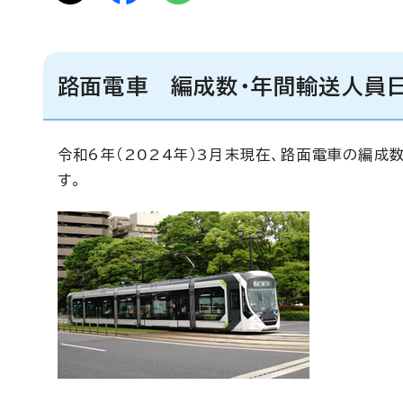
路面電車 編成数・年間輸送人員
令和6年（2024年）3月末現在、路面電車の編成
す。