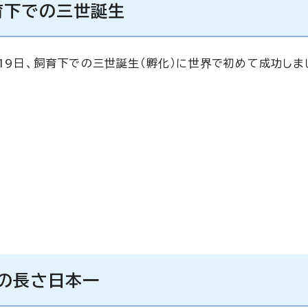
育下での三世誕生
月19日、飼育下での三世誕生（孵化）に世界で初めて成功しま
ムの長さ日本一