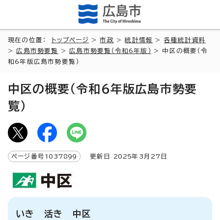
現在の位置：
トップページ
>
市政
>
統計情報
>
各種統計資料
>
広島市勢要覧
>
広島市勢要覧（令和6年版）
> 中区の概要（令
和6年版広島市勢要覧）
中区の概要（令和6年版広島市勢要
覧）
ページ番号
1037899
更新日
2025
年3月
27
日
いき 活き 中区