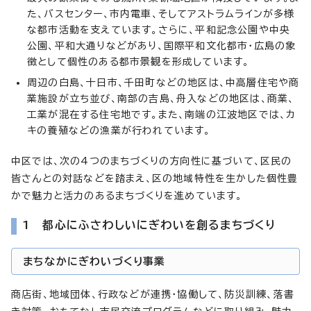
た、バスセンター、市内電車、そしてアストラムラインが多様
な都市活動を支えています。さらに、平和記念公園や中央
公園、平和大通りなどがあり、国際平和文化都市・広島の象
徴として個性のある都市景観を形成しています。
周辺の白島、十日市、千田町などの地区は、中高層住宅や商
業施設が立ち並び、南部の吉島、舟入などの地区は、商業、
工業が混在する住宅地です。また、南端の江波地区では、カ
キの養殖などの漁業が行われています。
中区では、次の4つのまちづくりの方向性に基づいて、区民の
皆さんとの対話などを踏まえ、区の地域特性を生かした個性豊
かで魅力と活力のあるまちづくりを進めています。
1 都心にふさわしいにぎわいを創るまちづくり
まちなかにぎわいづくり事業
商店街、地域団体、行政などが連携・協働して、防災訓練、落書