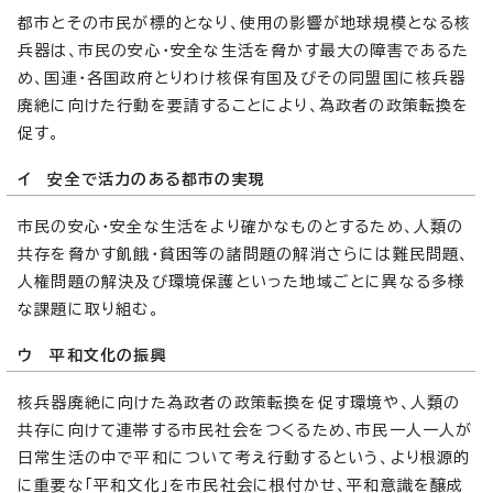
都市とその市民が標的となり、使用の影響が地球規模となる核
兵器は、市民の安心・安全な生活を脅かす最大の障害であるた
め、国連・各国政府とりわけ核保有国及びその同盟国に核兵器
廃絶に向けた行動を要請することにより、為政者の政策転換を
促す。
イ 安全で活力のある都市の実現
市民の安心・安全な生活をより確かなものとするため、人類の
共存を脅かす飢餓・貧困等の諸問題の解消さらには難民問題、
人権問題の解決及び環境保護といった地域ごとに異なる多様
な課題に取り組む。
ウ 平和文化の振興
核兵器廃絶に向けた為政者の政策転換を促す環境や、人類の
共存に向けて連帯する市民社会をつくるため、市民一人一人が
日常生活の中で平和について考え行動するという、より根源的
に重要な「平和文化」を市民社会に根付かせ、平和意識を醸成