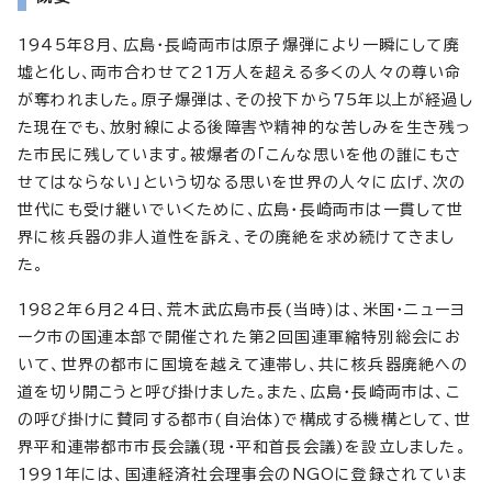
1945年8月、広島・長崎両市は原子爆弾により一瞬にして廃
墟と化し、両市合わせて21万人を超える多くの人々の尊い命
が奪われました。原子爆弾は、その投下から75年以上が経過し
た現在でも、放射線による後障害や精神的な苦しみを生き残っ
た市民に残しています。被爆者の「こんな思いを他の誰にもさ
せてはならない」という切なる思いを世界の人々に広げ、次の
世代にも受け継いでいくために、広島・長崎両市は一貫して世
界に核兵器の非人道性を訴え、その廃絶を求め続けてきまし
た。
1982年6月24日、荒木武広島市長(当時)は、米国・ニューヨ
ーク市の国連本部で開催された第2回国連軍縮特別総会にお
いて、世界の都市に国境を越えて連帯し、共に核兵器廃絶への
道を切り開こうと呼び掛けました。また、広島・長崎両市は、こ
の呼び掛けに賛同する都市(自治体)で構成する機構として、世
界平和連帯都市市長会議(現・平和首長会議)を設立しました。
1991年には、国連経済社会理事会のNGOに登録されていま