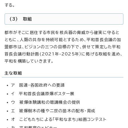
する。
(3) 取組
都市がそこに居住する市民を核兵器の脅威から確実に守ると
ともに、人類の共存を持続可能とするため、平和首長会議の加
盟都市は、ビジョンの三つの目標の下で、併せて策定した平和
首長会議行動計画(2021年-2025年）に掲げる取組を進め、
平和を構築していきます。
主な取組
ア 国連・各国政府への要請
イ 平和首長会議原爆ポスター展
ウ 被爆体験講和の聴講機会の提供
エ 被爆樹木の種や二世の苗木の配布・育成
オ こどもたちによる「平和なまち」絵画コンテスト