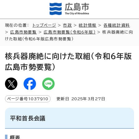
現在の位置：
トップページ
>
市政
>
統計情報
>
各種統計資料
>
広島市勢要覧
>
広島市勢要覧（令和6年版）
> 核兵器廃絶に向
けた取組（令和6年版広島市勢要覧）
核兵器廃絶に向けた取組（令和6年版
広島市勢要覧）
ページ番号
1037910
更新日
2025
年3月
27
日
平和首長会議
概要