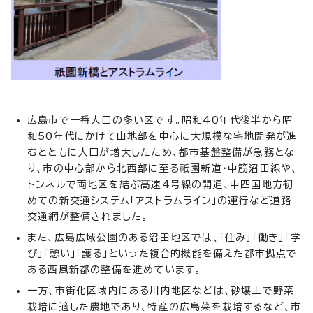
広島市で一番人口の多い区です。昭和40年代後半から昭
和50年代にかけて山地部を中心に大規模な宅地開発が進
むとともに人口が増大したため、都市基盤整備が急務とな
り、市の中心部から北西部に至る祇園新道・中筋沼田線や、
トンネルで両地区を結ぶ高速4号線の開通、中四国地方初
めての新交通システム「アストラムライン」の運行など道路
交通網が整備されました。
また、広島広域公園のある沼田地区では、「住み」「働き」「学
び」「憩い」「護る」といった複合的機能を備えた都市拠点で
ある西風新都の整備を進めています。
一方、市街化区域内にある川内地区などは、砂壌土で野菜
栽培に適した農地であり、特産の広島菜を栽培するなど、市