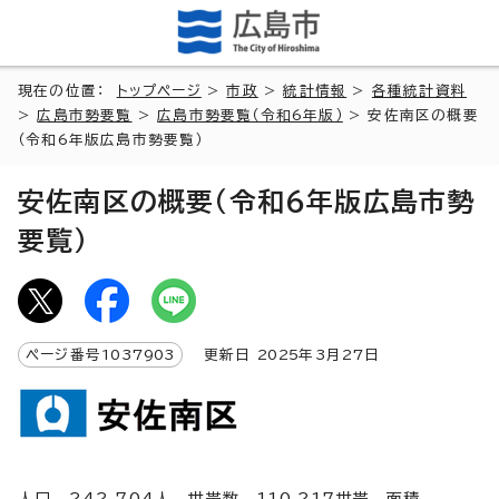
現在の位置：
トップページ
>
市政
>
統計情報
>
各種統計資料
>
広島市勢要覧
>
広島市勢要覧（令和6年版）
> 安佐南区の概要
（令和6年版広島市勢要覧）
安佐南区の概要（令和6年版広島市勢
要覧）
ページ番号
1037903
更新日
2025
年3月
27
日
人口 242,704人 世帯数 110,217世帯 面積