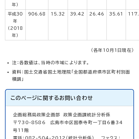
年）
平成30
906.68
15.32
39.42
26.46
35.61
117
年
（2018
年）
（各年10月1日現在）
注：各数値は、当時の市域によります。
資料：国土交通省国土地理院「全国都道府県市区町村別面
積調」
このページに関する
お問い合わせ
企画総務局政策企画部
政策企画課統計分析係
〒730-8586 広島市中区国泰寺町一丁目6番34
号11階
電話：082-504-2012（統計分析係） ファクス：