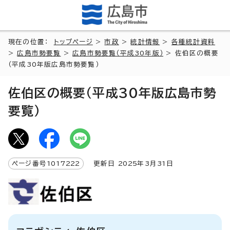
現在の位置：
トップページ
>
市政
>
統計情報
>
各種統計資料
>
広島市勢要覧
>
広島市勢要覧（平成30年版）
> 佐伯区の概要
（平成30年版広島市勢要覧）
佐伯区の概要（平成30年版広島市勢
要覧）
ページ番号
1017222
更新日
2025
年3月
31
日