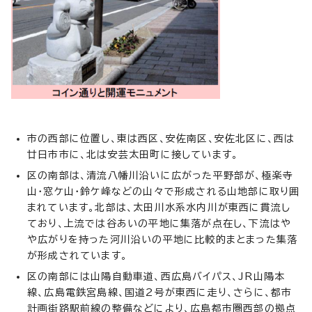
市の西部に位置し、東は西区、安佐南区、安佐北区に、西は
廿日市市に、北は安芸太田町に接しています。
区の南部は、清流八幡川沿いに広がった平野部が、極楽寺
山・窓ケ山・鈴ケ峰などの山々で形成される山地部に取り囲
まれています。北部は、太田川水系水内川が東西に貫流し
ており、上流では谷あいの平地に集落が点在し、下流はや
や広がりを持った河川沿いの平地に比較的まとまった集落
が形成されています。
区の南部には山陽自動車道、西広島バイパス、JR山陽本
線、広島電鉄宮島線、国道2号が東西に走り、さらに、都市
計画街路駅前線の整備などにより、広島都市圏西部の拠点