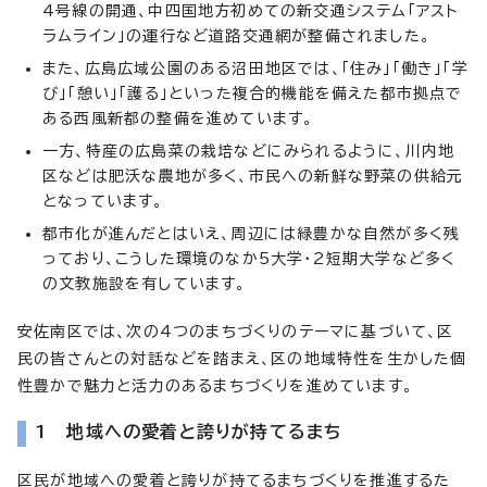
4号線の開通、中四国地方初めての新交通システム「アスト
ラムライン」の運行など道路交通網が整備されました。
また、広島広域公園のある沼田地区では、「住み」「働き」「学
び」「憩い」「護る」といった複合的機能を備えた都市拠点で
ある西風新都の整備を進めています。
一方、特産の広島菜の栽培などにみられるように、川内地
区などは肥沃な農地が多く、市民への新鮮な野菜の供給元
となっています。
都市化が進んだとはいえ、周辺には緑豊かな自然が多く残
っており、こうした環境のなか5大学・2短期大学など多く
の文教施設を有しています。
安佐南区では、次の4つのまちづくりのテーマに基づいて、区
民の皆さんとの対話などを踏まえ、区の地域特性を生かした個
性豊かで魅力と活力のあるまちづくりを進めています。
1 地域への愛着と誇りが持てるまち
区民が地域への愛着と誇りが持てるまちづくりを推進するた