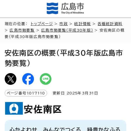
現在の位置：
トップページ
>
市政
>
統計情報
>
各種統計資料
>
広島市勢要覧
>
広島市勢要覧（平成30年版）
> 安佐南区の概
要（平成30年版広島市勢要覧）
安佐南区の概要（平成30年版広島市
勢要覧）
ページ番号
1017110
更新日
2025
年3月
31
日
心かよわせ みんなでつくる 緑豊かなふる