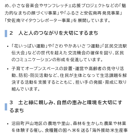
め、小さな音楽会やサンフレッチェ応援プロジェクトなどの「魅
力的なまちの顔づくり事業」や「ふるさと安佐南再発見事業」
「安佐南マイタウンレポーター事業」を展開しています。
2 人と人のつながりを大切にするまち
「花いっぱい運動」や「さわやかあいさつ運動」「区民交流駅
伝大会」などの世代を超えた交流機会の確保を図り、区民
のコミュニケーションの形成を促進しています。
子育てオープンスペースの設置・運営や高齢者の見守り活
動、防犯・防災活動など、住民が主体となって生活課題を解
決する活動を支援するとともに、担い手の発掘・育成に取り
組んでいます。
3 土と緑に親しみ、自然の恵みと環境を大切にす
るまち
沼田町戸山地区の農地や里山、森林を生かした農業や林業
を体験する催し、食糧難の国へ米を送る「海外援助米生産事