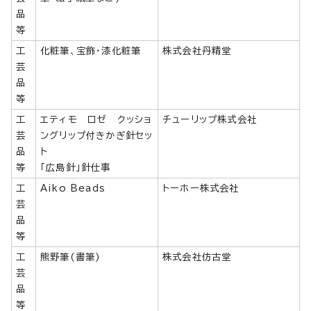
品
等
工
化粧筆、宝飾・漆化粧筆
株式会社丹精堂
芸
品
等
工
エティモ ロゼ クッショ
チューリップ株式会社
芸
ングリップ付きかぎ針セッ
品
ト
等
「広島針」針仕事
工
Aiko Beads
トーホー株式会社
芸
品
等
工
熊野筆(書筆)
株式会社仿古堂
芸
品
等