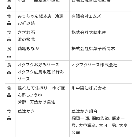
品
食
みっちゃん総本店 冷凍
有限会社エムズ
品
お好み焼
食
さざれ石
株式会社大崎水産
品
浜の松茸
食
鶴亀もなか
株式会社御菓子所高木
品
食
オタフクお好みソース
オタフクソース株式会社
品
オタフク広島限定お好み
ソース
食
採れたて生搾り ゆずぽ
川中醤油株式会社
品
ん酢しょうゆ
芳醇 天然かけ醤油
食
草津かき
草津かき組合
品
網岡一師、網崎族道、網本一
登、大谷輝彦、大可 勇、大畠
久幸