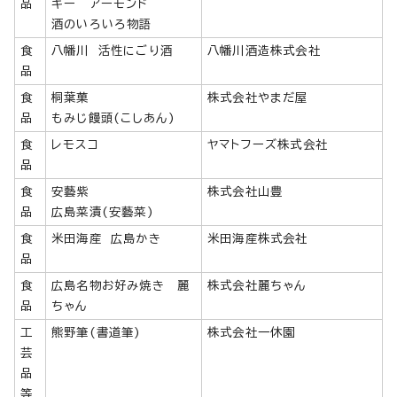
品
キー アーモンド
酒のいろいろ物語
食
八幡川 活性にごり酒
八幡川酒造株式会社
品
食
桐葉菓
株式会社やまだ屋
品
もみじ饅頭(こしあん)
食
レモスコ
ヤマトフーズ株式会社
品
食
安藝紫
株式会社山豊
品
広島菜漬(安藝菜)
食
米田海産 広島かき
米田海産株式会社
品
食
広島名物お好み焼き 麗
株式会社麗ちゃん
品
ちゃん
工
熊野筆(書道筆)
株式会社一休園
芸
品
等