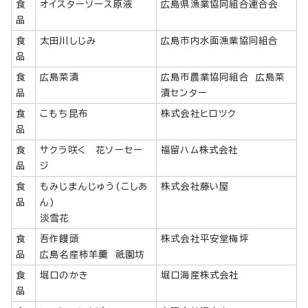
食
オイスターソース原液
広島県漁業協同組合連合会
品
食
太田川しじみ
広島市内水面漁業協同組合
品
食
広島菜漬
広島市農業協同組合 広島菜
品
漬センター
食
こもち昆布
株式会社ヒロツク
品
食
サクラ咲く 花ソーセー
福留ハム株式会社
品
ジ
食
もみじまんじゅう(こしあ
株式会社藤い屋
品
ん)
淡雪花
食
吾作饅頭
株式会社平安堂梅坪
品
広島名産柿羊羹 祇園坊
食
堀口のかき
堀口海産株式会社
品