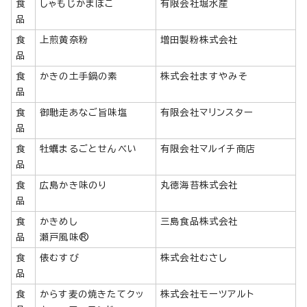
食
しゃもじかまぼこ
有限会社堀水産
品
食
上煎黄奈粉
増田製粉株式会社
品
食
かきの土手鍋の素
株式会社ますやみそ
品
食
御馳走あなご旨味塩
有限会社マリンスター
品
食
牡蠣まるごとせんべい
有限会社マルイチ商店
品
食
広島かき味のり
丸徳海苔株式会社
品
食
かきめし
三島食品株式会社
品
瀬戸風味®
食
俵むすび
株式会社むさし
品
食
からす麦の焼きたてクッ
株式会社モーツアルト