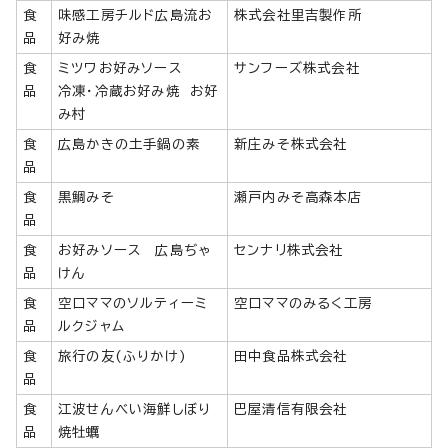
食
味感工房チルド広島流お
株式会社里吉製作所
品
好み焼
食
ミツワお好みソース
サンフーズ株式会社
品
冷凍・冷蔵お好み焼 お好
み村
食
広島かきの土手鍋の素
新庄みそ株式会社
品
食
黒鯛みそ
瀬戸内みそ高森本店
品
食
お好みソース 広島ぢゃ
センナリ株式会社
品
けん
食
空口ママのソルティーミ
空口ママのみるく工房
品
ルクジャム
食
旅行の友(ふりかけ)
田中食品株式会社
品
食
江波せんべい海鮮しぼり
巴屋清信有限会社
品
焼牡蠣