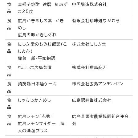
食
本格芋焼酎 達磨 紅あず
中国醸造株式会社
品
ま25度
食
広島かきめしの素 かき
有限会社珍味処なかむら
品
めし
広島の味かきしぐれ
食
にしき堂のもみじ饅頭(こ
株式会社にしき堂
品
しあん)
銘菓 新・平家物語
食
ねこしま広島菜漬
株式会社猫島商店
品
食
賀茂鶴日本酒ケーキ
株式会社広島アンデルセン
品
食
しゃもじかきめし
広島駅弁当株式会社
品
食
広島レモン「赤秀」
広島県果実農業協同組合連合
品
広島レモンサイダー 海
会
人の藻塩プラス