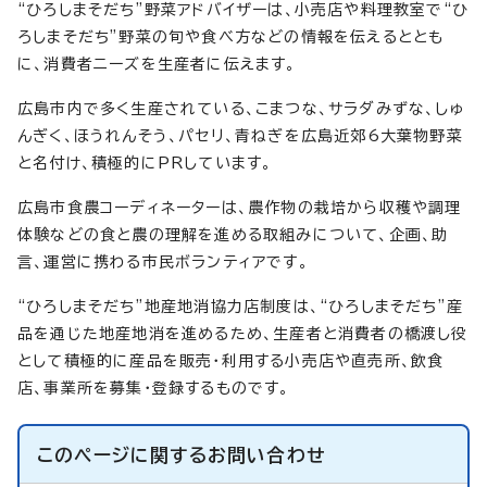
“ひろしまそだち”野菜アドバイザーは、小売店や料理教室で“ひ
ろしまそだち”野菜の旬や食べ方などの情報を伝えるととも
に、消費者ニーズを生産者に伝えます。
広島市内で多く生産されている、こまつな、サラダみずな、しゅ
んぎく、ほうれんそう、パセリ、青ねぎを広島近郊6大葉物野菜
と名付け、積極的にPRしています。
広島市食農コーディネーターは、農作物の栽培から収穫や調理
体験などの食と農の理解を進める取組みについて、企画、助
言、運営に携わる市民ボランティアです。
“ひろしまそだち”地産地消協力店制度は、“ひろしまそだち”産
品を通じた地産地消を進めるため、生産者と消費者の橋渡し役
として積極的に産品を販売・利用する小売店や直売所、飲食
店、事業所を募集・登録するものです。
このページに関する
お問い合わせ