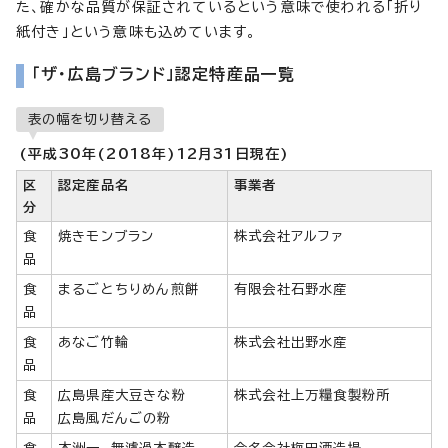
た、確かな品質が保証されているという意味で使われる「折り
紙付き」という意味も込めています。
「ザ・広島ブランド」認定特産品一覧
表の幅を切り替える
(平成30年(2018年)12月31日現在)
区
認定産品名
事業者
分
食
焼きモンブラン
株式会社アルファ
品
食
まるごとちりめん煎餅
有限会社石野水産
品
食
あなご竹輪
株式会社出野水産
品
食
広島県産大豆きな粉
株式会社上万糧食製粉所
品
広島風だんごの粉
食
本洲一 無濾過本醸造
合名会社梅田酒造場