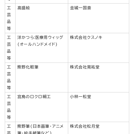
工
高盛絵
金城一国斎
芸
品
等
工
洋かつら:医療用ウィッグ
株式会社クスノキ
芸
(オールハンドメイド)
品
等
工
熊野化粧筆
株式会社晃祐堂
芸
品
等
工
宮島のロクロ細工
小林一松堂
芸
品
等
工
熊野筆(日本画筆・アニメ
株式会社松月堂
芸
筆・絵手紙筆など)