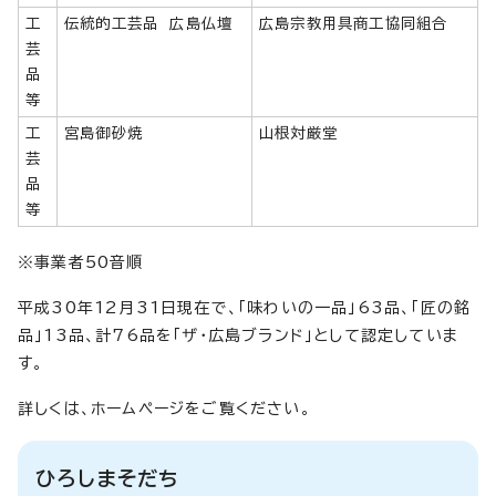
工
伝統的工芸品 広島仏壇
広島宗教用具商工協同組合
芸
品
等
工
宮島御砂焼
山根対厳堂
芸
品
等
※事業者50音順
平成30年12月31日現在で、「味わいの一品」63品、「匠の銘
品」13品、計76品を「ザ・広島ブランド」として認定していま
す。
詳しくは、ホームページをご覧ください。
ひろしまそだち