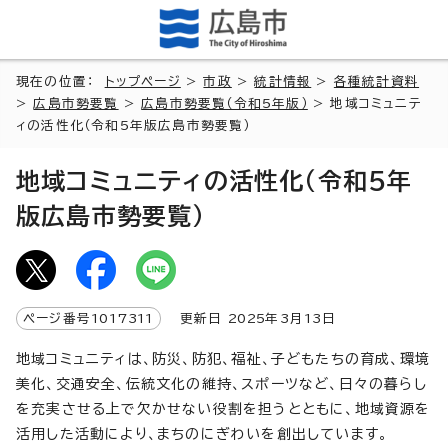
現在の位置：
トップページ
>
市政
>
統計情報
>
各種統計資料
>
広島市勢要覧
>
広島市勢要覧（令和5年版）
> 地域コミュニテ
ィの活性化（令和5年版広島市勢要覧）
地域コミュニティの活性化（令和5年
版広島市勢要覧）
ページ番号
1017311
更新日
2025
年3月
13
日
地域コミュニティは、防災、防犯、福祉、子どもたちの育成、環境
美化、交通安全、伝統文化の維持、スポーツなど、日々の暮らし
を充実させる上で欠かせない役割を担うとともに、地域資源を
活用した活動により、まちのにぎわいを創出しています。