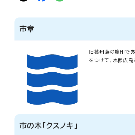
市章
旧芸州藩の旗印であ
をつけて、水都広島
市の木「クスノキ」