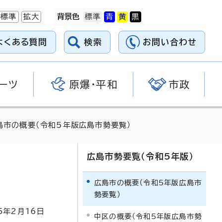
標準
拡大
背景色
よくある質問
検索
お問い合わせ
ーツ
原爆・平和
市政
島市の概要（令和5年版広島市勢要覧）
広島市勢要覧（令和5年版）
広島市の概要（令和5年版広島市
勢要覧）
5
年2月
16
日
中区の概要（令和5年版広島市勢