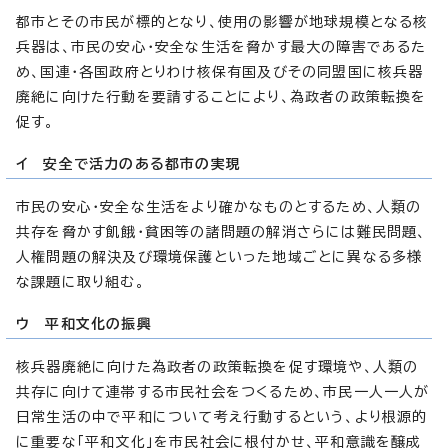
都市とその市民が標的となり、使用の影響が地球規模となる核
兵器は、市民の安心・安全な生活を脅かす最大の障害であるた
め、国連・各国政府とりわけ核保有国及びその同盟国に核兵器
廃絶に向けた行動を要請することにより、為政者の政策転換を
促す。
イ 安全で活力のある都市の実現
市民の安心・安全な生活をより確かなものとするため、人類の
共存を脅かす飢餓・貧困等の諸問題の解消さらには難民問題、
人権問題の解決及び環境保護といった地域ごとに異なる多様
な課題に取り組む。
ウ 平和文化の振興
核兵器廃絶に向けた為政者の政策転換を促す環境や、人類の
共存に向けて連帯する市民社会をつくるため、市民一人一人が
日常生活の中で平和について考え行動するという、より根源的
に重要な「平和文化」を市民社会に根付かせ、平和意識を醸成