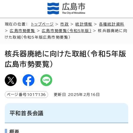
現在の位置：
トップページ
>
市政
>
統計情報
>
各種統計資料
>
広島市勢要覧
>
広島市勢要覧（令和5年版）
> 核兵器廃絶に向
けた取組（令和5年版広島市勢要覧）
核兵器廃絶に向けた取組（令和5年版
広島市勢要覧）
ページ番号
1017136
更新日
2025
年2月
16
日
平和首長会議
概要