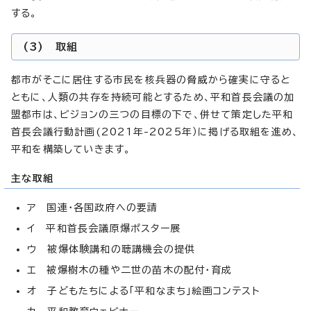
する。
(3) 取組
都市がそこに居住する市民を核兵器の脅威から確実に守ると
ともに、人類の共存を持続可能とするため、平和首長会議の加
盟都市は、ビジョンの三つの目標の下で、併せて策定した平和
首長会議行動計画(2021年-2025年）に掲げる取組を進め、
平和を構築していきます。
主な取組
ア 国連・各国政府への要請
イ 平和首長会議原爆ポスター展
ウ 被爆体験講和の聴講機会の提供
エ 被爆樹木の種や二世の苗木の配付・育成
オ 子どもたちによる「平和なまち」絵画コンテスト