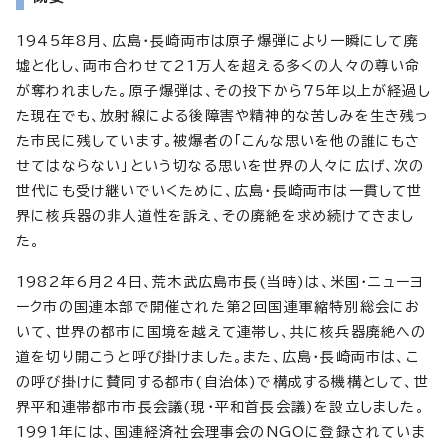
1945年8月、広島・長崎両市は原子爆弾により一瞬にして廃
墟と化し、両市合わせて21万人を超える多くの人々の尊い命
が奪われました。原子爆弾は、その投下から75年以上が経過し
た現在でも、放射線による後障害や精神的な苦しみを生き残っ
た市民に残しています。被爆者の「こんな思いを他の誰にもさ
せてはならない」という切なる思いを世界の人々に広げ、次の
世代にも受け継いでいくために、広島・長崎両市は一貫して世
界に核兵器の非人道性を訴え、その廃絶を求め続けてきまし
た。
1982年6月24日、荒木武広島市長(当時)は、米国・ニューヨ
ーク市の国連本部で開催された第2回国連軍縮特別総会にお
いて、世界の都市に国境を越えて連帯し、共に核兵器廃絶への
道を切り開こうと呼び掛けました。また、広島・長崎両市は、こ
の呼び掛けに賛同する都市(自治体)で構成する機構として、世
界平和連帯都市市長会議(現・平和首長会議)を設立しました。
1991年には、国連経済社会理事会のNGOに登録されていま