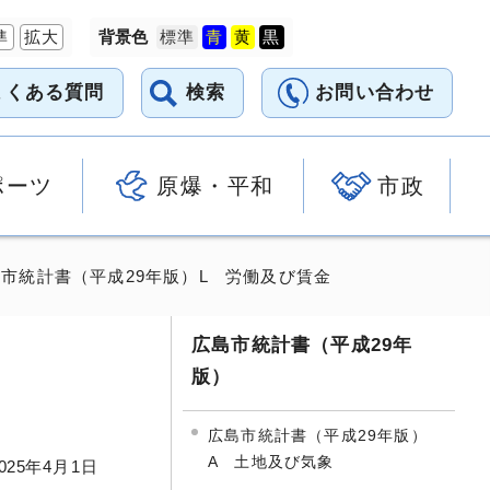
準
拡大
背景色
よくある質問
検索
お問い合わせ
ポーツ
原爆・平和
市政
島市統計書（平成29年版）L 労働及び賃金
広島市統計書（平成29年
版）
広島市統計書（平成29年版）
A 土地及び気象
025
年4月1日