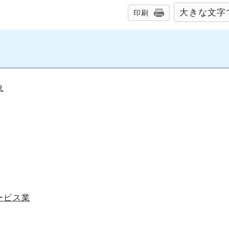
大きな文字
印刷
象
ービス業