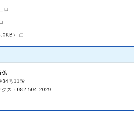
）
.0KB）
析係
34号11階
ス：082-504-2029