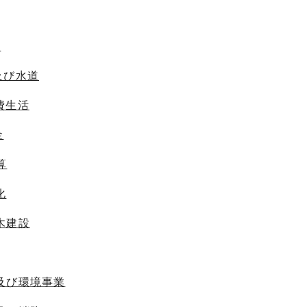
信
及び水道
費生活
金
算
化
木建設
及び環境事業