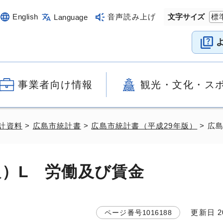
English
音声読み上げ
文字サイズ
標
Language
事業者向け情報
観光・文化・ス
計資料
>
広島市統計書
>
広島市統計書（平成29年版）
> 広
版）L 労働及び賃金
更新日
2
ページ番号
1016188