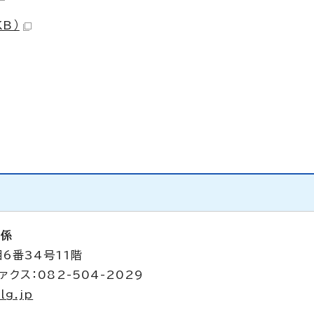
KB）
析係
6番34号11階
ァクス：082-504-2029
lg.jp