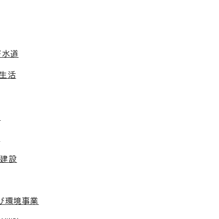
び水道
費生活
算
化
木建設
び環境事業