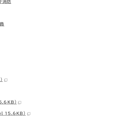
び消防
務員
）
.6KB）
 15.6KB）