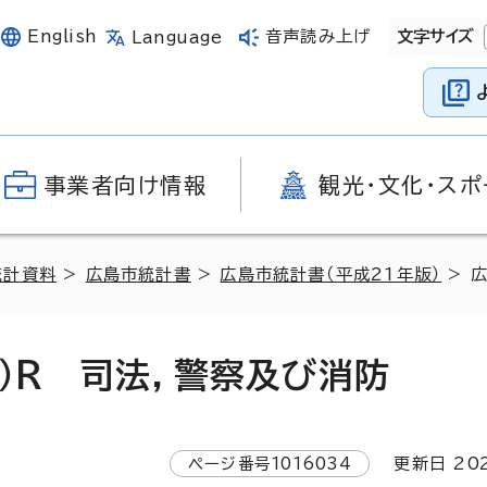
English
音声読み上げ
文字サイズ
Language
事業者向け情報
観光・文化・スポ
統計資料
>
広島市統計書
>
広島市統計書（平成21年版）
> 
）R 司法，警察及び消防
ページ番号
1016034
更新日
20