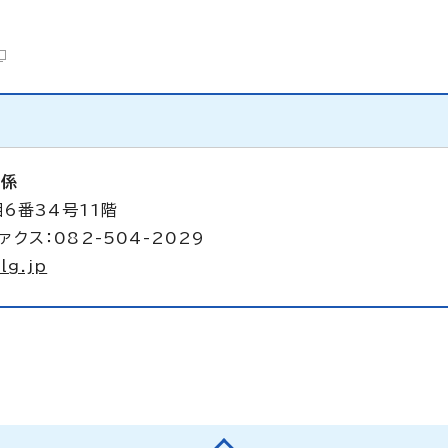
析係
6番34号11階
ァクス：082-504-2029
lg.jp