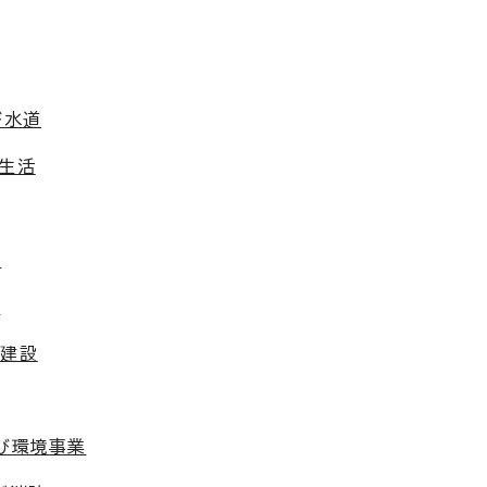
び水道
費生活
算
化
木建設
び環境事業