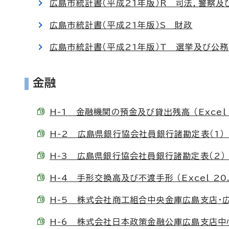
広島市統計書（平成21年版）R 司法，警察及
広島市統計書（平成21年版）S 財政
広島市統計書（平成21年版）T 選挙及び公
金融
H-1 金融機関の預金及び貸出残高 （Excel 
H-2 広島県銀行協会社員銀行諸勘定表（1） （E
H-3 広島県銀行協会社員銀行諸勘定表（2） （E
H-4 手形交換高及び不渡手形 （Excel 20.
H-5 株式会社商工組合中央金庫広島支店・広島西
H-6 株式会社日本政策金融公庫広島支店中小企