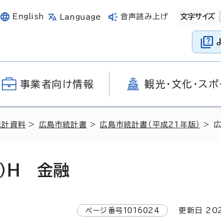
English
音声読み上げ
文字サイズ
Language
事業者向け情報
観光・文化・スポ
統計資料
>
広島市統計書
>
広島市統計書（平成21年版）
> 
）H 金融
ページ番号
1016024
更新日
20