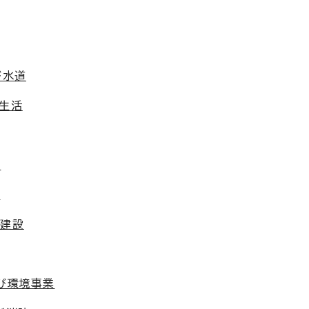
び水道
費生活
算
化
木建設
び環境事業