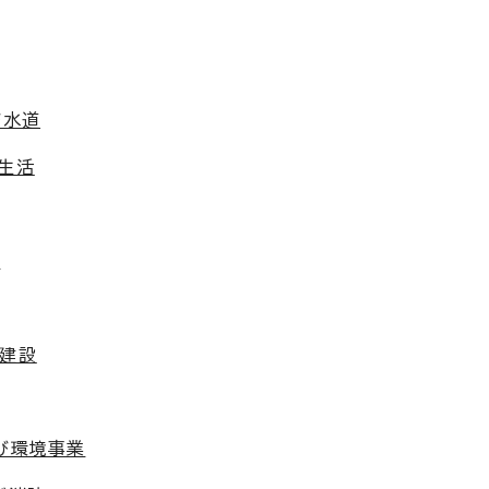
び水道
生活
算
木建設
び環境事業