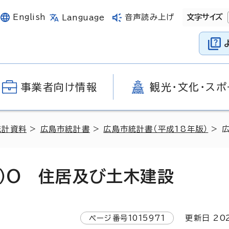
English
音声読み上げ
文字サイズ
Language
事業者向け情報
観光・文化・スポ
統計資料
>
広島市統計書
>
広島市統計書（平成18年版）
> 
版）O 住居及び土木建設
ページ番号
1015971
更新日
20