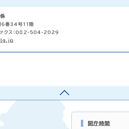
析係
6番34号11階
ァクス：082-504-2029
lg.jp
開庁時間