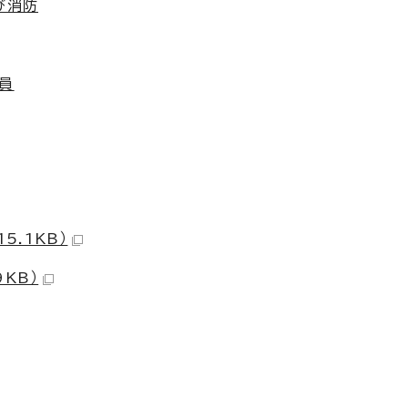
び消防
員
5.1KB）
9KB）