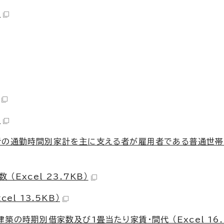
）
）
者の通勤時間別家計を主に支える者が雇用者である普通世
Excel 23.7KB）
l 13.5KB）
の時期別借家数及び1畳当たり家賃・間代 （Excel 16.