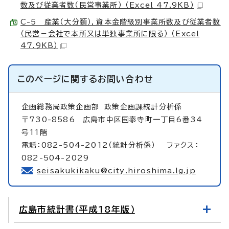
数及び従業者数（民営事業所） （Excel 47.9KB）
C-5 産業（大分類），資本金階級別事業所数及び従業者数
（民営－会社で本所又は単独事業所に限る） （Excel
47.9KB）
このページに関する
お問い合わせ
企画総務局政策企画部
政策企画課統計分析係
〒730-8586 広島市中区国泰寺町一丁目6番34
号11階
電話：082-504-2012（統計分析係） ファクス：
082-504-2029
seisakukikaku@city.hiroshima.lg.jp
広島市統計書（平成18年版）