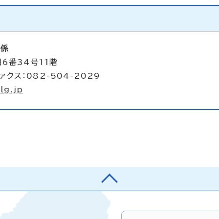
析係
6番34号11階
ァクス：082-504-2029
lg.jp