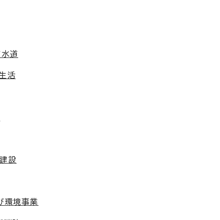
び水道
生活
算
木建設
び環境事業