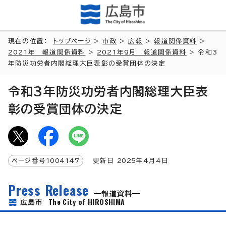
現在の位置：
トップページ
>
市政
>
広報
>
報道関係資料
>
2021年 報道関係資料
>
2021年9月 報道関係資料
> 令和3
年防災功労者内閣総理大臣表彰の受賞団体の決定
令和3年防災功労者内閣総理大臣表
彰の受賞団体の決定
ページ番号
1004147
更新日
2025
年4月4日
Press Release
報道資料
The City of HIROSHIMA
広島市