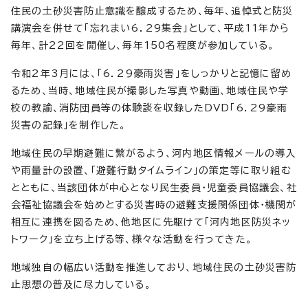
住民の土砂災害防止意識を醸成するため、毎年、追悼式と防災
講演会を併せて「忘れまい6．29集会」として、平成11年から
毎年、計22回を開催し、毎年150名程度が参加している。
令和2年3月には、「6．29豪雨災害」をしっかりと記憶に留め
るため、当時、地域住民が撮影した写真や動画、地域住民や学
校の教諭、消防団員等の体験談を収録したDVD「6．29豪雨
災害の記録」を制作した。
地域住民の早期避難に繋がるよう、河内地区情報メールの導入
や雨量計の設置、「避難行動タイムライン」の策定等に取り組む
とともに、当該団体が中心となり民生委員・児童委員協議会、社
会福祉協議会を始めとする災害時の避難支援関係団体・機関が
相互に連携を図るため、他地区に先駆けて「河内地区防災ネッ
トワーク」を立ち上げる等、様々な活動を行ってきた。
地域独自の幅広い活動を推進しており、地域住民の土砂災害防
止思想の普及に尽力している。