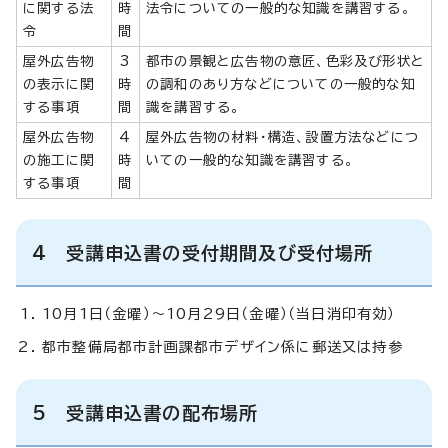
に関する法
時
法令についての一般的な知識を講習する。
令
間
屋外広告物
3
都市の景観と広告物の意匠、色彩及び形状と
の表示に関
時
の調和のあり方などについての一般的な知
する事項
間
識を講習する。
屋外広告物
4
屋外広告物の材料・構造、設置方法などにつ
の施工に関
時
いての一般的な知識を講習する。
する事項
間
4 受講申込書の受付期間及び受付場所
10月1日（金曜）～10月29日（金曜）（当日消印有効）
都市整備局都市計画課都市デザイン係に郵送又は持参
5 受講申込書の配布場所