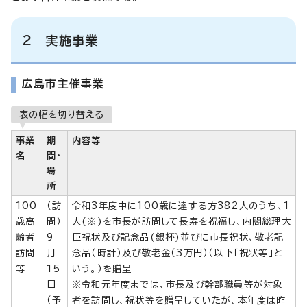
2 実施事業
広島市主催事業
表の幅を切り替える
事業
期
内容等
名
間・
場
所
100
（訪
令和3年度中に100歳に達する方382人のうち、1
歳高
問）
人(※)を市長が訪問して長寿を祝福し、内閣総理大
齢者
9
臣祝状及び記念品(銀杯)並びに市長祝状、敬老記
訪問
月
念品（時計）及び敬老金（3万円）（以下「祝状等」と
等
15
いう。）を贈呈
日
※令和元年度までは、市長及び幹部職員等が対象
（予
者を訪問し、祝状等を贈呈していたが、本年度は昨