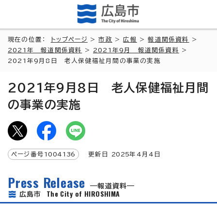
現在の位置：
トップページ
>
市政
>
広報
>
報道関係資料
>
2021年 報道関係資料
>
2021年9月 報道関係資料
>
2021年9月8日 老人保健福祉月間の事業の実施
2021年9月8日 老人保健福祉月間
の事業の実施
ページ番号
1004136
更新日
2025
年4月4日
Press Release
報道資料
The City of HIROSHIMA
広島市