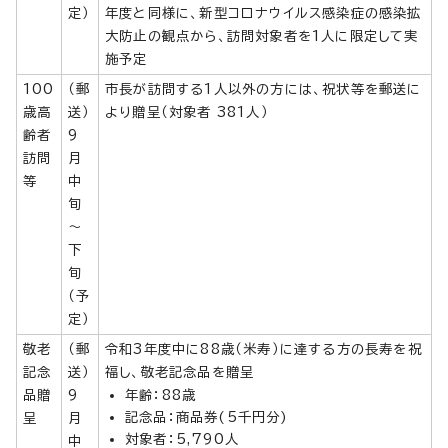
定）
年度と同様に、新型コロナウイルス感染症の感染拡
大防止の観点から、訪問対象者を1人に限定して実
施予定
100
（郵
市長が訪問する1人以外の方には、祝状等を郵送に
歳高
送）
より贈呈（対象者 381人）
齢者
9
訪問
月
等
中
旬
～
下
旬
（予
定）
敬老
（郵
令和3年度中に88歳（米寿）に達する方の長寿を祝
記念
送）
福し、敬老記念品を贈呈
品贈
9
年齢：88歳
記念品：商品券(5千円分)
呈
月
対象者：5,790人
中