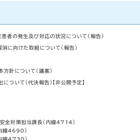
症患者の発生及び対応の状況について（報告）
解消に向けた取組について（報告）
本方針について（議案）
について（代決報告）【非公開予定】
全対策担当課長（内線4714）
線4690）
線4730）