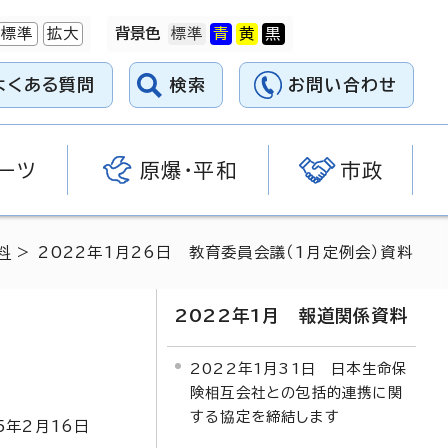
標準
拡大
背景色
よくある質問
検索
お問い合わせ
ーツ
原爆・平和
市政
料
> 2022年1月26日 教育委員会議（1月定例会）資料
2022年1月 報道関係資料
2022年1月31日 日本生命保
険相互会社との包括的連携に関
する協定を締結します
5
年2月
16
日