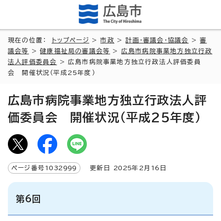
現在の位置：
トップページ
>
市政
>
計画・審議会・協議会
>
審
議会等
>
健康福祉局の審議会等
>
広島市病院事業地方独立行政
法人評価委員会
> 広島市病院事業地方独立行政法人評価委員
会 開催状況（平成25年度）
広島市病院事業地方独立行政法人評
価委員会 開催状況（平成25年度）
ページ番号
1032999
更新日
2025
年2月
16
日
第6回