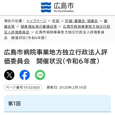
現在の位置：
トップページ
>
市政
>
計画・審議会・協議会
>
審
議会等
>
健康福祉局の審議会等
>
広島市病院事業地方独立行政
法人評価委員会
> 広島市病院事業地方独立行政法人評価委員
会 開催状況（令和6年度）
広島市病院事業地方独立行政法人評
価委員会 開催状況（令和6年度）
ページ番号
1032988
更新日
2025
年2月
16
日
第1回