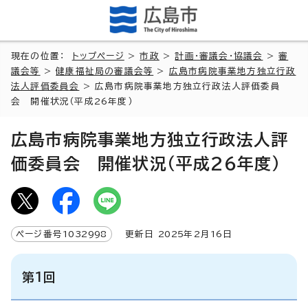
現在の位置：
トップページ
>
市政
>
計画・審議会・協議会
>
審
議会等
>
健康福祉局の審議会等
>
広島市病院事業地方独立行政
法人評価委員会
> 広島市病院事業地方独立行政法人評価委員
会 開催状況（平成26年度）
広島市病院事業地方独立行政法人評
価委員会 開催状況（平成26年度）
ページ番号
1032998
更新日
2025
年2月
16
日
第1回