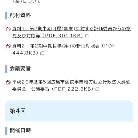
(案)について
配付資料
資料1 第2期中期目標(素案)に対する評価委員からの意
見及び対応等 （PDF 301.1KB）
資料2 第2期中期目標(案)の新旧対照表 （PDF
444.8KB）
会議要旨
平成29年度第5回広島市病院事業地方独立行政法人評価
委員会 会議要旨 （PDF 222.8KB）
第4回
開催日時