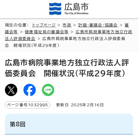
現在の位置：
トップページ
>
市政
>
計画・審議会・協議会
>
審
議会等
>
健康福祉局の審議会等
>
広島市病院事業地方独立行政
法人評価委員会
> 広島市病院事業地方独立行政法人評価委員
会 開催状況（平成29年度）
広島市病院事業地方独立行政法人評
価委員会 開催状況（平成29年度）
ページ番号
1032995
更新日
2025
年2月
16
日
第8回