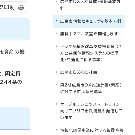
広島市DX人材育成・確保基本方
で印刷
針
広島市情報セキュリティ基本方針
無料！スマホ教室を開催します！
デジタル基盤改革支援補助金（地
報資産の機
方公共団体情報システムの標準
化・共通化に係る事業）
広島市DX推進計画
会、固定資
244条の
第2期広島市DX推進計画（素案）
に対する市民意見募集
ケーブルテレビやスマートフォン
向けアプリで市政情報を発信して
います
情報化関係事業に対する後援名義