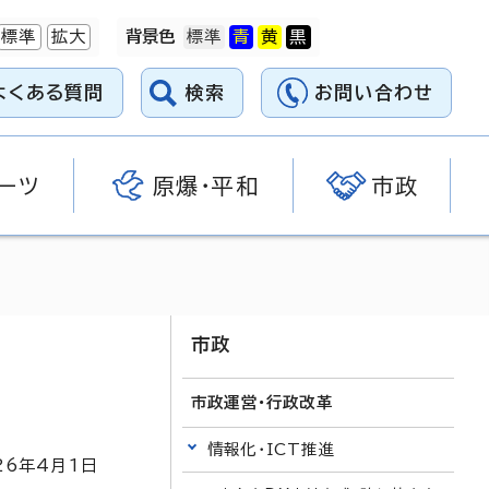
標準
拡大
背景色
よくある質問
検索
お問い合わせ
ーツ
原爆・平和
市政
市政
市政運営・行政改革
情報化・ICT推進
26
年4月1日