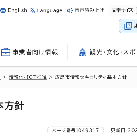
English
音声読み上げ
文字サイズ
Language
事業者向け情報
観光・文化・スポ
革
>
情報化・ICT推進
> 広島市情報セキュリティ基本方針
本方針
ページ番号
1049317
更新日
20