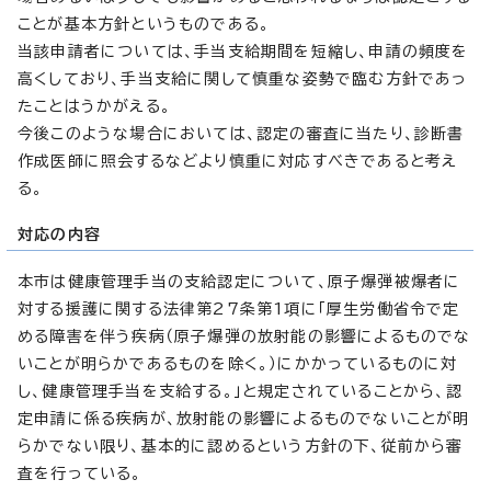
ことが基本方針というものである。
当該申請者については、手当支給期間を短縮し、申請の頻度を
高くしており、手当支給に関して慎重な姿勢で臨む方針であっ
たことはうかがえる。
今後このような場合においては、認定の審査に当たり、診断書
作成医師に照会するなどより慎重に対応すべきであると考え
る。
対応の内容
本市は健康管理手当の支給認定について、原子爆弾被爆者に
対する援護に関する法律第27条第1項に「厚生労働省令で定
める障害を伴う疾病（原子爆弾の放射能の影響によるものでな
いことが明らかであるものを除く。）にかかっているものに対
し、健康管理手当を支給する。」と規定されていることから、認
定申請に係る疾病が、放射能の影響によるものでないことが明
らかでない限り、基本的に認めるという方針の下、従前から審
査を行っている。