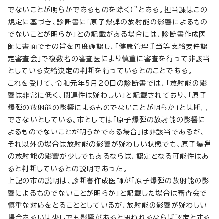
でないことが明らかであるものを除く）”とある。担当課はこの
規定に基づき、診断書に「原子爆弾の放射能の影響によるもの
でないことが明らか」との記載がある場合には、診断書作成医
師に書面でその旨を再度確認し、「健康管理手当等支給要件認
定審査会」で複数名の審査医により慎重に審査を行って非該当
としている支給決定の判断を行っているとのことである。
これを受けて、令和元年5月20日の診断書では、「放射能の影
響は非常に低く、関連性は疑わしい」と記載されており、「原子
爆弾の放射能の影響によるものでないことが明らか」とは断言
できないとしている。市としては「原子爆弾の放射能の影響に
よるものでないことが明らかである場合」は非該当であるが、
それ以外の場合は放射能の影響が疑わしい状態でも、原子爆弾
の放射能の影響が少しでもあるならば、認定となる可能性はあ
ると判断しているとの説明であった。
上記の市の説明は、診断書作成医師が「原子爆弾の放射能の影
響によるものでないことが明らか」と記載した場合は審査会で
慎重な対応をとることとしているが、放射能の影響が疑わしい
場合あるいは少しでも影響があると思われるならば認定とする