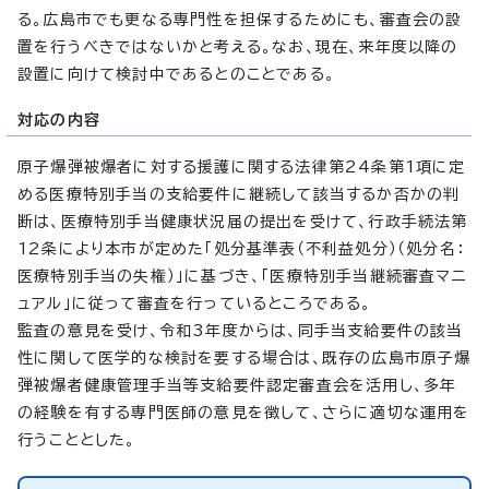
る。広島市でも更なる専門性を担保するためにも、審査会の設
置を行うべきではないかと考える。なお、現在、来年度以降の
設置に向けて検討中であるとのことである。
対応の内容
原子爆弾被爆者に対する援護に関する法律第24条第1項に定
める医療特別手当の支給要件に継続して該当するか否かの判
断は、医療特別手当健康状況届の提出を受けて、行政手続法第
12条により本市が定めた「処分基準表（不利益処分）（処分名：
医療特別手当の失権）」に基づき、「医療特別手当継続審査マニ
ュアル」に従って審査を行っているところである。
監査の意見を受け、令和3年度からは、同手当支給要件の該当
性に関して医学的な検討を要する場合は、既存の広島市原子爆
弾被爆者健康管理手当等支給要件認定審査会を活用し、多年
の経験を有する専門医師の意見を徴して、さらに適切な運用を
行うこととした。