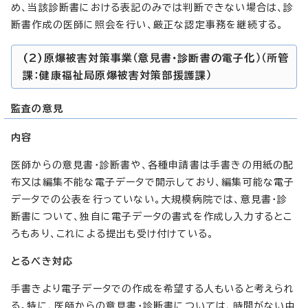
め、当該診断書における表記のみでは判断できない場合は、診
断書作成の医師に照会を行い、厳正な認定事務を継続する。
(2)原爆被害対策事業（意見書・診断書の電子化）（所管
課：健康福祉局原爆被害対策部援護課）
監査の意見
内容
医師からの意見書・診断書や、各種申請書は手書きの用紙の配
布又は編集不能な電子データで開示しており、編集可能な電子
データでの公表を行っていない。大規模病院では、意見書・診
断書について、独自に電子データの書式を作成し入力するとこ
ろもあり、これによる提出も受け付けている。
とるべき対応
手書きより電子データでの作成を希望する人もいると考えられ
る。特に、医師からの意見書・診断書については、時間がない中