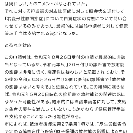
は疑わしい」とのコメントがなされていた。
それに対する担当課の対応は医師に対して照会状を送付して
「右変形性膝関節症」について自覚症状の有無について問い合
わせているのみであった。最終的には当該申請者に対して健康
管理手当は支給される決定となった。
とるべき対応
この申請者は、令和元年8月26日受付の申請で最終的に非該
当となっているが、令和元年5月20日付けの診断書で放射能
の影響は非常に低く、関連性は疑わしいと記載されており、そ
の後の令和元年8月26日付けの同じ医師の診断書で「放射線
の影響はないと考える」と記載されている。この経緯に照らせ
ば、令和元年5月20日時点の診断書で放射能との関連は既に
なかった可能性がある。結果的には当該申請者に対して、支給
対象者の要件を満たしていないにもかかわらず健康管理手当
を支給することとなった可能性がある。
市によれば、被爆者援護法第27条第1項では、“厚生労働省令
で定める障害を伴う疾病（原子爆弾の放射能の影響によるもの