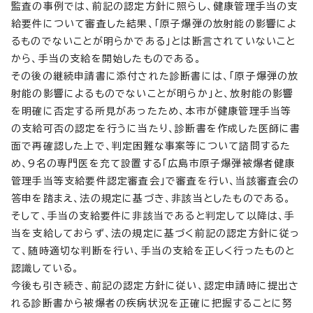
監査の事例では、前記の認定方針に照らし、健康管理手当の支
給要件について審査した結果、「原子爆弾の放射能の影響によ
るものでないことが明らかである」とは断言されていないこと
から、手当の支給を開始したものである。
その後の継続申請書に添付された診断書には、「原子爆弾の放
射能の影響によるものでないことが明らか」と、放射能の影響
を明確に否定する所見があったため、本市が健康管理手当等
の支給可否の認定を行うに当たり、診断書を作成した医師に書
面で再確認した上で、判定困難な事案等について諮問するた
め、9名の専門医を充て設置する「広島市原子爆弾被爆者健康
管理手当等支給要件認定審査会」で審査を行い、当該審査会の
答申を踏まえ、法の規定に基づき、非該当としたものである。
そして、手当の支給要件に非該当であると判定して以降は、手
当を支給しておらず、法の規定に基づく前記の認定方針に従っ
て、随時適切な判断を行い、手当の支給を正しく行ったものと
認識している。
今後も引き続き、前記の認定方針に従い、認定申請時に提出さ
れる診断書から被爆者の疾病状況を正確に把握することに努