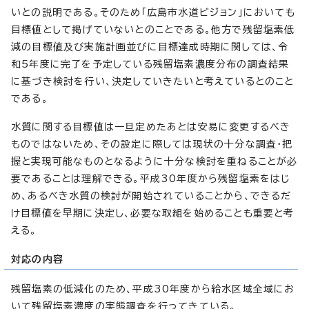
いとの説明である。そのため「広島市水道ビジョン」においても
目標値として掲げていないとのことである。他方で残留塩素低
減の目標値及び実施計画並びに目標達成時期に関しては、令
和5年度に完了を予定している残留塩素濃度分布の調査結果
に基づき検討を行い、決定していきたいと考えているとのこと
である。
水質に関する目標値は一旦定めたあとは安易に変更するべき
ものではないため、その設定に際しては現状の十分な調査・把
握と実現可能なものとなるように十分な検討を重ねることが必
要であることは理解できる。平成30年度から残留塩素をはじ
め、あるべき水質の検討が開始されていることから、できるだ
け目標値を早期に決定し、必要な取組を始めることも重要と考
える。
対応の内容
残留塩素の低減化のため、平成30年度から給水区域全域にお
いて残留塩素濃度の実態調査を行ってきている。