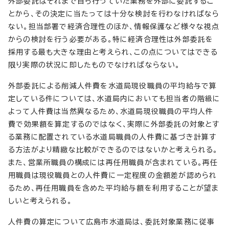
外部委託はそれまで自ら行っていた業務を外部に委託するこ
とから、その決定に当たっては十分な検討を行わなければなら
ない。担当部署で経済合理性のほか、情報保護など様々な視点
からの検討を行う必要がある。特に経済合理性は外部委託を
採用する最も大きな理由と考えられ、この点についてはできる
限り実際の状況に即したものでなければならない。
外部委託による削減人件費を水道局現役職員の平均給与で算
定している件については、水道局内においても担当者の階級に
よって人件費は当然異なるため、水道局現役職員の平均人件
費で効果額を算定するのではなく、実際に外部委託の対象とす
る業務に配置されている水道局職員の人件費に基づき計算す
る方法がより精緻な比較ができるのではないかと考えられる。
また、営業所職員の構成には再任用職員が含まれている。再任
用職員は現役職員との人件費に一定程度の金額差が認められ
るため、再任用職員を含めた平均給与額を利用することが望ま
しいと考えられる。
人件費の算定について広島市水道局は、委託対象業務に従事