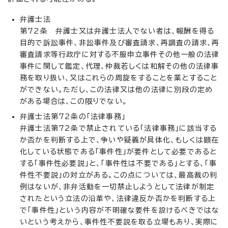
弁護士法
第72条 弁護士又は弁護士法人でない者は、報酬を得る
目的で訴訟事件、非訟事件及び審査請求、再調査の請求、再
審査請求等行政庁に対する不服申立事件その他一般の法律
事件に関して鑑定、代理、仲裁若しくは和解その他の法律事
務を取り扱い、又はこれらの周旋をすることを業とすること
ができない。ただし、この法律又は他の法律に別段の定め
がある場合は、この限りでない。
弁護士法第72条の「法律事務」
弁護士法第72条で禁止されている「法律事務」に該当する
か否かを判断する上で、争いや疑義が具体化、もしくは顕在
化している状態である「事件性」が要件として必要であると
する「事件性必要説」と、「事件性は不要である」とする、「事
件性不要説」の対立がある。この点については、最高裁の判
例はないが、非弁活動を一切禁止しようとして法律が制定
されたという立法の沿革や、法律違反か否かを判断する上
で「事件性」という内容が不明確な要件を設けるべきではな
いという考えから、事件性不要説を取る立場もあり、実際に