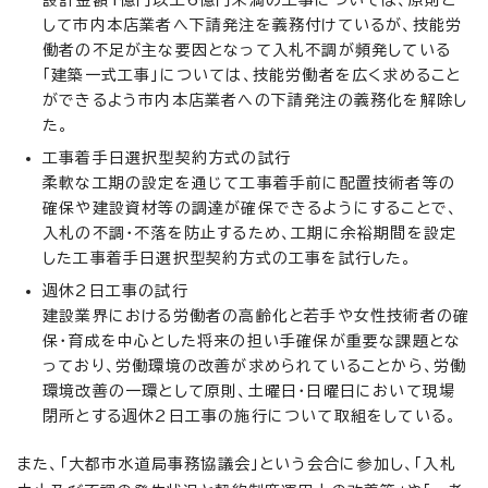
して市内本店業者へ下請発注を義務付けているが、技能労
働者の不足が主な要因となって入札不調が頻発している
「建築一式工事」については、技能労働者を広く求めること
ができるよう市内本店業者への下請発注の義務化を解除し
た。
工事着手日選択型契約方式の試行
柔軟な工期の設定を通じて工事着手前に配置技術者等の
確保や建設資材等の調達が確保できるようにすることで、
入札の不調・不落を防止するため、工期に余裕期間を設定
した工事着手日選択型契約方式の工事を試行した。
週休2日工事の試行
建設業界における労働者の高齢化と若手や女性技術者の確
保・育成を中心とした将来の担い手確保が重要な課題とな
っており、労働環境の改善が求められていることから、労働
環境改善の一環として原則、土曜日・日曜日において現場
閉所とする週休2日工事の施行について取組をしている。
また、「大都市水道局事務協議会」という会合に参加し、「入札