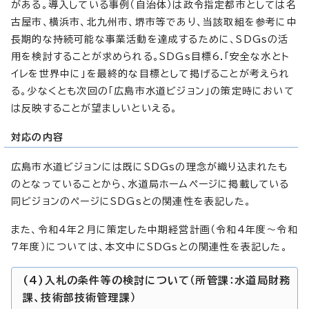
がある。導入している事例（自治体）は政令指定都市としては名
古屋市、横浜市、北九州市、堺市等であり、当該取組を参考に中
長期的な持続可能な事業活動を達成するために、SDGsの活
用を検討することが求められる。SDGs目標6.「安全な水とト
イレを世界中に」を最終的な目標として掲げることが考えられ
る。少なくとも次回の「広島市水道ビジョン」の策定時において
は反映することが望ましいといえる。
対応の内容
広島市水道ビジョンには既にSDGsの理念が織り込まれたも
のとなっていることから、水道局ホームページに掲載している
同ビジョンのページにSDGsとの関連性を表記した。
また、令和4年2月に策定した中期経営計画（令和4年度～令和
7年度）については、本文中にSDGsとの関連性を表記した。
(4)入札の条件等の検討について（所管課：水道局財務
課、技術部技術管理課）