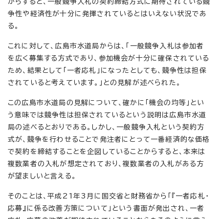
からすると、一般競争入札の契約締結方式に期待されている競
争性や経済性が十分に発揮されているとはいえない状況であ
る。
これに対して、広島市水道局からは、「一般競争入札は参加者
を広く募集する方式であり、参加機会が十分に確保されている
ため、結果として「一者応札」になったとしても、競争性は担保
されていると考えています。」との見解が述べられた。
この広島市水道局の見解について、確かに「機会の均等」とい
う意味では競争性は担保されているという説明は広島市水道
局の述べるとおりである。しかし、一般競争入札という契約方
式が、競争を行わせることで発注者にとって一番経済的な価格
で契約を締結することを企図していることからすると、本来は
複数業者の入札が想定されており、複数業者の入札がある方
が望ましいと言える。
そのことは、平成21年3月に国交省と財務省から「『一者応札・
応募』に係る改善方策について」という書面が発出され、一者