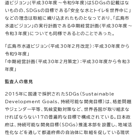
道ビジョン」(平成30年度～令和9年度)はSDGsの記載はな
いものの、SDGsの目標である「安全な水とトイレを世界中に」
などの理念は取組に織り込まれたものとなっており、「広島市
水道ビジョン」の実行計画である中期経営計画(平成30年度～
令和3年度)についても同様であるとのことであった。
「広島市水道ビジョン（平成30年2月改定）：平成30年度から
令和9年度」
「中期経営計画（平成30年2月策定）：平成30年度から令和3
年度」
監査人の意見
2015年に国連で採択されたSDGs（Sustainable
Development Goals、持続可能な開発目標）は、格差問題
やジェンダー平等、気候変動対策など、世界各国が取り組まな
ければならない17の普遍的な目標で構成されている。日本政
府は、持続可能な開発目標（SDGs）推進本部を設置し、地域活
性化などを通して都道府県の自治体に取組を促している現状