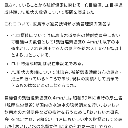
載されていることから残留塩素に関わる、イ.目標値、ロ.目標達
成時期、ハ.現状の数値について質問を実施した。
これについて、広島市水道局技術部水質管理課の回答は
イ.目標値については広島市水道局内の検討委員会におい
て審議中の数値として「残留塩素濃度0.4mg/L以下の水
道水とし、それを利用する人の割合を給水人口の75％以上
とする。」としている。
ロ.目標達成時期は現在未設定である。
ハ.現状の実績については現在、残留塩素濃度分布の調査・
把握を行っているところであり、現状の実績として提示で
きるものはないとのことであった。
目標値の残留塩素濃度0.4mg/Lは昭和59年に当時の厚生省
（現厚生労働省）が国内の水道水の現状調査を行い、おいしい
飲用水の水質要件などの検討を行うために「おいしい水研究
会」を発足させ、昭和60年4月においしい水の指標として公表
した「おいしい水の水質要件」に定められた一項目である。