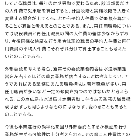
している職員は、毎年の定期異動で変わるため、該当部署だけ
の人件費で効果額を算出すると、計画段階と実施段階で大きく
変動する場合が出てくることから平均人件費で効果額を算定す
ることが適当と考えるとのことである。また、再任用職員につい
ては現役職員と再任用職員の間の人件費の差は少なからずあ
り、今後同様な検証を行う場合は現役職員の平均人件費と再任
用職員の平均人件費にそれぞれ分けて算出することも考えた
いとのことである。
外部委託を考える場合、通常その委託業務内容は水道事業運
営を左右するほどの重要業務が該当することは考えにくい。そ
うであればある業務にあたる職員構成は若年職員が多い、再
任用職員が多いなど一定の傾向を持つのではないかと考えら
れる。この点広島市水道局は定期異動に伴うある業務の職員構
成は必ずしも同じようなものにはならず、変わることもあると
のことである。
今後も事業遂行の効率化を図り外部委託とするか検証を行う
業務が生ずる可能性は十分考えられる。その際に人件費はその