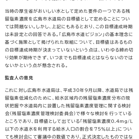
当時の厚生省がおいしい水として定めた要件の一つである残
留塩素濃度を広島市水道局の目標値として定めることについ
ては問題ない。しかし、上記にもあるとおり、この目標達成時期
は未設定との回答である。「広島市水道ビジョン」の基本理念に
基づく施策として掲げられた取組について、目標値はあるもの
の目標達成時期が決まっていないという点は、いわゆる締め切
り効果が期待できず、いつまでも目標達成とはならないのでは
ないかという点が懸念される。
監査人の意見
これに対し広島市水道局は、平成30年9月以降、水道局では残
留塩素低減化のために、給水区域内の残留塩素濃度分布の現
状把握や水道局内に設置した残留塩素濃度管理に関する検討
会（残留塩素濃度管理検討委員会）で様々な検討を行っている
ところであり、目標値として出ている「残留塩素濃度0.4mg/L
以下の水道水を利用する給水人口の割合を75％以上」につい
ても検討会にて審議中の数値であり、正式決定したものではな