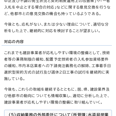
中止及び不調の発生状況と契約制度運用上の改善策」や「一者
入札を中止とする場合の対応」などに関する意見交換を行うな
ど、他都市との意見交換の機会も持っているようである。
今後とも、応札がない、または少ない理由について、適切な分
析をした上で、継続的に対応を検討することが望ましい。
対応の内容
これまでも建設事業者が応札しやすい環境の整備として、技術
者等の兼務制限の緩和、配置予定技術者の入札参加資格要件
の緩和、市内本店業者への下請発注義務化の解除、工事着手日
選択型契約方式の試行及び週休2日工事の試行を継続的に実
施している。
今後も、これらの取組を継続するとともに、国、県、建設業界及
び他都市の動向についても情報収集し、適切に分析した上で、
建設事業者が応札しやすい環境の整備に取り組んでいく。
(5)収納業務の外部委託について（所管課：水道局営業