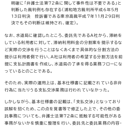
明確に「弁護士法第72条に関して事件性は不要である」と
判断した裁判例も存在する（浦和地方裁判所平成6年5月
13日判決 控訴審である東京高裁平成7年11月29日判
決でもその判断は維持され、確定）。
なお、水道局に確認したところ、委託先であるA社から、滞納を
している利用者に対して、滞納利用料金の分割案を提示するな
ど実際の交渉を行うことはなくあくまで具体的な分割方法の
提示は利用者側で行い、A社は利用者の希望する分割方法を前
提に支払計画書を作成し、水道局の了承を得る業務フローにな
っているとのことである。
そのため、実際の運用上は、基本仕様書に記載されている非弁
行為に当たりうる支払交渉業務は行われていなかった。
しかしながら、基本仕様書の記載は、「支払交渉」となっており
誤解を招くため、この点を覚書等で修正した上で、その他の委
託事務についても、弁護士法第72条に抵触する可能性がある
事務がないかを慎重に整理を行い、委託先と委託業務の内容・