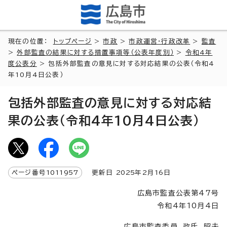
現在の位置：
トップページ
>
市政
>
市政運営・行政改革
>
監査
>
外部監査の結果に対する措置事項等（公表年度別）
>
令和4年
度公表分
> 包括外部監査の意見に対する対応結果の公表（令和4
年10月4日公表）
包括外部監査の意見に対する対応結
果の公表（令和4年10月4日公表）
ページ番号
1011957
更新日
2025
年2月
16
日
広島市監査公表第47号
令和4年10月4日
広島市監査委員 政氏 昭夫