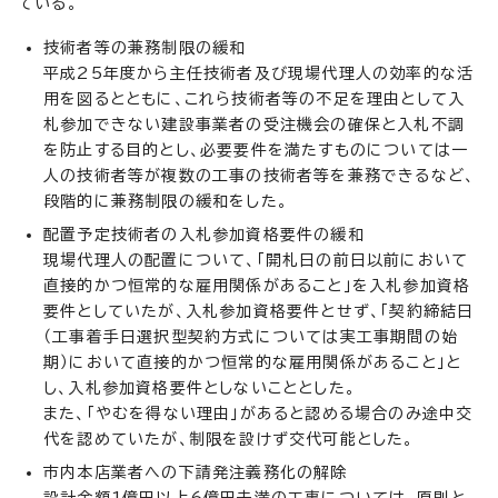
ている。
技術者等の兼務制限の緩和
平成25年度から主任技術者及び現場代理人の効率的な活
用を図るとともに、これら技術者等の不足を理由として入
札参加できない建設事業者の受注機会の確保と入札不調
を防止する目的とし、必要要件を満たすものについては一
人の技術者等が複数の工事の技術者等を兼務できるなど、
段階的に兼務制限の緩和をした。
配置予定技術者の入札参加資格要件の緩和
現場代理人の配置について、「開札日の前日以前において
直接的かつ恒常的な雇用関係があること」を入札参加資格
要件としていたが、入札参加資格要件とせず、「契約締結日
（工事着手日選択型契約方式については実工事期間の始
期）において直接的かつ恒常的な雇用関係があること」と
し、入札参加資格要件としないこととした。
また、「やむを得ない理由」があると認める場合のみ途中交
代を認めていたが、制限を設けず交代可能とした。
市内本店業者への下請発注義務化の解除
設計金額1億円以上6億円未満の工事については、原則と