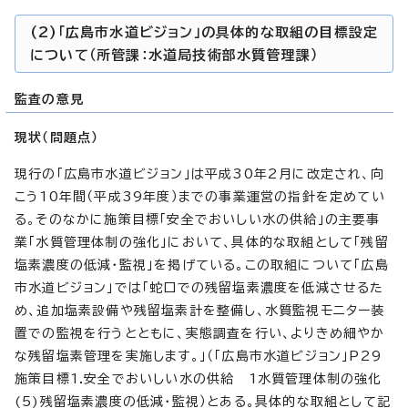
(2)「広島市水道ビジョン」の具体的な取組の目標設定
について（所管課：水道局技術部水質管理課）
監査の意見
現状（問題点）
現行の「広島市水道ビジョン」は平成30年2月に改定され、向
こう10年間（平成39年度）までの事業運営の指針を定めてい
る。そのなかに施策目標「安全でおいしい水の供給」の主要事
業「水質管理体制の強化」において、具体的な取組として「残留
塩素濃度の低減・監視」を掲げている。この取組について「広島
市水道ビジョン」では「蛇口での残留塩素濃度を低減させるた
め、追加塩素設備や残留塩素計を整備し、水質監視モニター装
置での監視を行うとともに、実態調査を行い、よりきめ細やか
な残留塩素管理を実施します。」（「広島市水道ビジョン」P29
施策目標1.安全でおいしい水の供給 1水質管理体制の強化
(5)残留塩素濃度の低減・監視）とある。具体的な取組として記